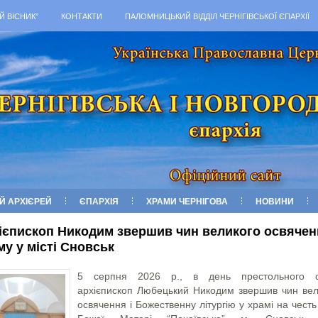
Й ВІСНИК”
КОНТАКТИ
ПАЛОМНИЦЬКИЙ ВІДДІЛ ЧЕРНІГІВСЬКОЇ ЄПАРХІЇ
Й АРХІЄРЕЙ
ЄПАРХІЯ
ХРАМИ ЧЕРНІГОВА
НОВИНИ
ієпископ Никодим звершив чин великого освячен
му у місті Сновськ
5 серпня 2026 р., в день престольного с
архієпископ Любецький Никодим звершив чин вел
освячення і Божественну літургію у храмі на честь