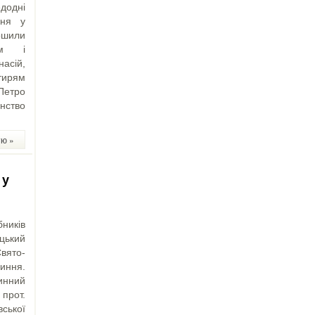
додні
ння у
ршили
им і
асій,
тирям
Петро
енство
тю »
 у
бників
цький
вято-
чиння.
инний
прот.
вської