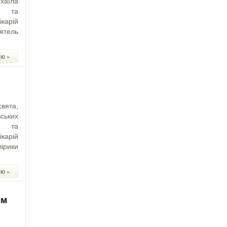
хаїла
м та
карій
оятель
тю »
вята,
вських
м та
карій
ірики
тю »
им