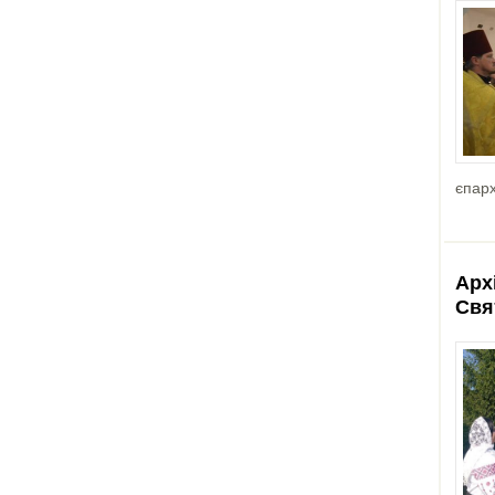
єпарх
Арх
Свя