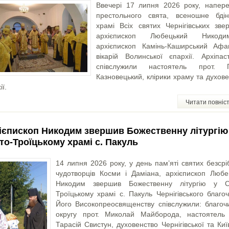
Ввечері 17 липня 2026 року, напере
престольного свята, всеношне бді
храмі Всіх святих Чернігівських зве
архієпископ Любецький Никод
архієпископ Камінь-Каширський Афан
вікарій Волинської єпархії. Архіпас
співслужили настоятель прот. 
Казновецький, клірики храму та духов
ії.
Читати повніс
ієпископ Никодим звершив Божественну літургію
то-Троїцькому храмі с. Пакуль
14 липня 2026 року, у день пам’яті святих безсрі
чудотворців Косми і Даміана, архієпископ Любе
Никодим звершив Божественну літургію у С
Троїцькому храмі с. Пакуль Чернігівського благо
Його Високопреосвященству співслужили: благоч
округу прот. Миколай Майборода, настоятель 
Тарасій Свистун, духовенство Чернігівської та Киї