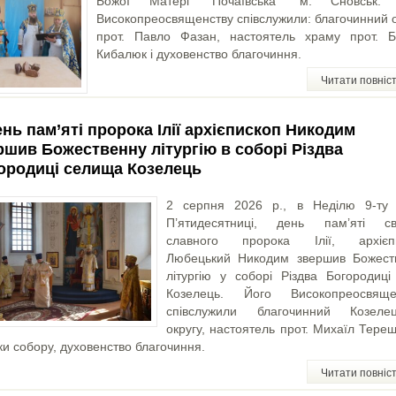
Божої Матері “Почаївська” м. Сновськ.
Високопреосвященству співслужили: благочинний о
прот. Павло Фазан, настоятель храму прот. Б
Кибалюк і духовенство благочиння.
Читати повніс
ень пам’яті пророка Ілії архієпископ Никодим
ршив Божественну літургію в соборі Різдва
ородиці селища Козелець
2 серпня 2026 р., в Неділю 9-ту 
П’ятидесятниці, день пам’яті св
славного пророка Ілії, архієп
Любецький Никодим звершив Божест
літургію у соборі Різдва Богородиці
Козелець. Його Високопреосвяще
співслужили благочинний Козелец
округу, настоятель прот. Михаїл Тере
ки собору, духовенство благочиння.
Читати повніс