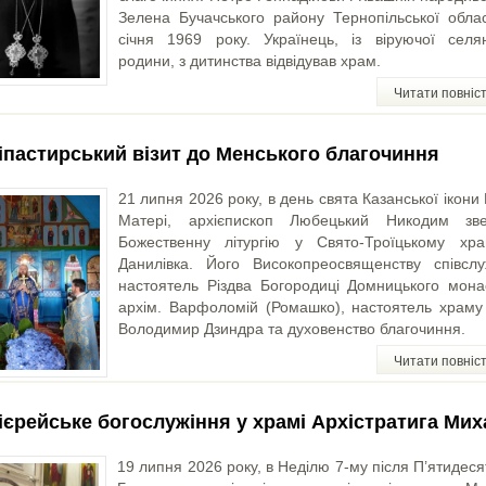
Зелена Бучачського району Тернопільської облас
січня 1969 року. Українець, із віруючої селян
родини, з дитинства відвідував храм.
Читати повніс
іпастирський візит до Менського благочиння
21 липня 2026 року, в день свята Казанської ікони
Матері, архієпископ Любецький Никодим зв
Божественну літургію у Свято-Троїцькому хра
Данилівка. Його Високопреосвященству співслу
настоятель Різдва Богородиці Домницького мона
архім. Варфоломій (Ромашко), настоятель храму 
Володимир Дзиндра та духовенство благочиння.
Читати повніс
ієрейське богослужіння у храмі Архістратига Мих
19 липня 2026 року, в Неділю 7-му після П’ятидеся