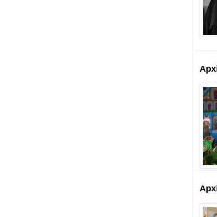
Арх
Арх