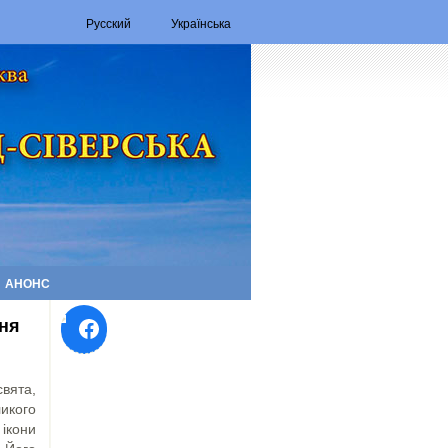
Русский
Українська
АНОНС
Facebook
ня
вята,
икого
 ікони