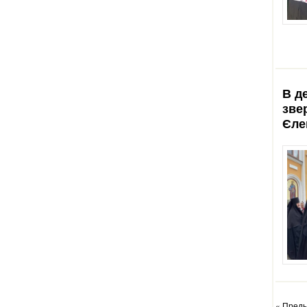
В д
зве
Єле
« Пред