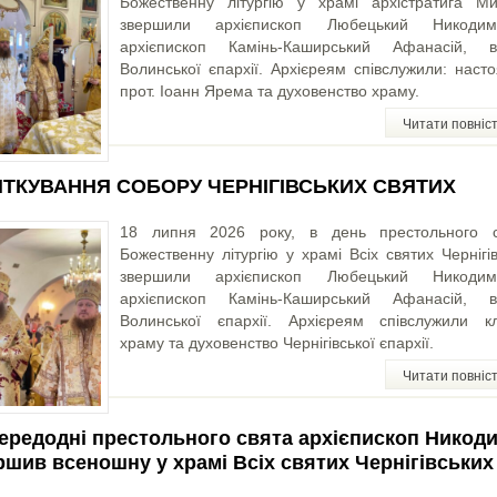
Божественну літургію у храмі архістратига Ми
звершили архієпископ Любецький Никоди
архієпископ Камінь-Каширський Афанасій, ві
Волинської єпархії. Архієреям співслужили: наст
прот. Іоанн Ярема та духовенство храму.
Читати повніс
ТКУВАННЯ СОБОРУ ЧЕРНІГІВСЬКИХ СВЯТИХ
18 липня 2026 року, в день престольного с
Божественну літургію у храмі Всіх святих Чернігі
звершили архієпископ Любецький Никоди
архієпископ Камінь-Каширський Афанасій, ві
Волинської єпархії. Архієреям співслужили кл
храму та духовенство Чернігівської єпархії.
Читати повніс
ередодні престольного свята архієпископ Никод
ршив всеношну у храмі Всіх святих Чернігівських