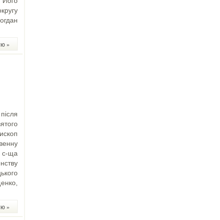
 Його
кругу
огдан
тю »
після
ятого
ископ
венну
 с-ща
нству
ького
щенко,
тю »