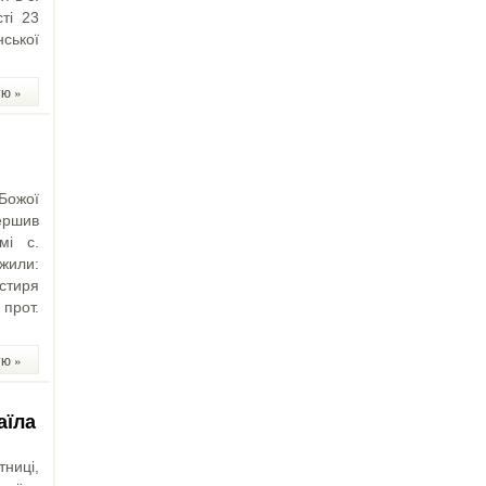
ті 23
ської
тю »
 Божої
ершив
мі с.
жили:
стиря
прот.
тю »
аїла
тниці,