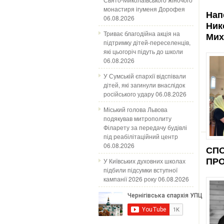
монастиря ігуменя Дорофея
Нап
06.08.2026
Ник
Триває благодійна акція на
Мих
підтримку дітей-переселенців,
які цьогоріч підуть до школи
06.08.2026
У Сумській єпархії відспівали
дітей, які загинули внаслідок
російського удару
06.08.2026
Міський голова Львова
подякував митрополиту
Філарету за передачу будівлі
під реабілітаційний центр
06.08.2026
СПО
У Київських духовних школах
ПРО
підбили підсумки вступної
кампанії 2026 року
06.08.2026