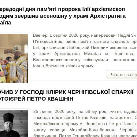
ередодні дня пам’яті пророка Ілії архієпископ
одим звершив всеношну у храмі Архістратига
аїла
Ввечері 1 серпня 2026 року, напередодні Неділі 9-ї
П’ятидесятниці, день пам’яті святого славного п
Ілії, архієпископ Любецький Никодим звершив все
у храмі Архістратига Михаїла м. Чернігова.
Високопреосвященству співслужили: настоятель 
Іоанн Ярема та клірики храму.
Читати повніс
ЧИВ У ГОСПОДІ КЛІРИК ЧЕРНІГІВСЬКОЇ ЄПАРХІЇ
ТОІЄРЕЙ ПЕТРО КВАШНІН
25 липня 2026 року, на 58-му році життя, відійш
Господа протоієрей Петро Квашнін, настоятель С
Миколаївського храму м. Чернігова і Петро-Павлів
храму селища Михайло-Коцюбинське Чернігівс
благочиння. Петро Геннадійович Квашнін народивс