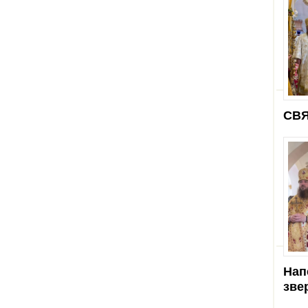
СВЯ
Нап
зве