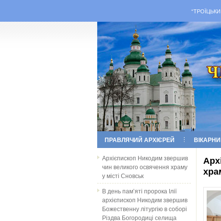
“ТРОЇЦЬКИ
ПРАВЛЯЧИЙ АРХІЄРЕЙ
ВІКАРНИ
Архієпископ Никодим звершив
Арх
чин великого освячення храму
хра
у місті Сновськ
В день пам’яті пророка Ілії
архієпископ Никодим звершив
Божественну літургію в соборі
Різдва Богородиці селища