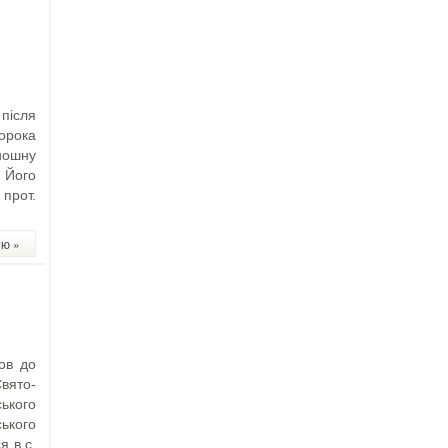
 після
ророка
ношну
 Його
прот.
тю »
ов до
вято-
ського
ького
я в с.