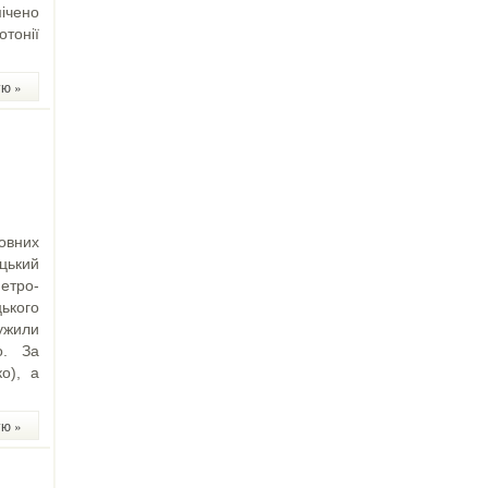
ічено
тонії
тю »
овних
цький
етро-
ького
ужили
о. За
о), а
тю »