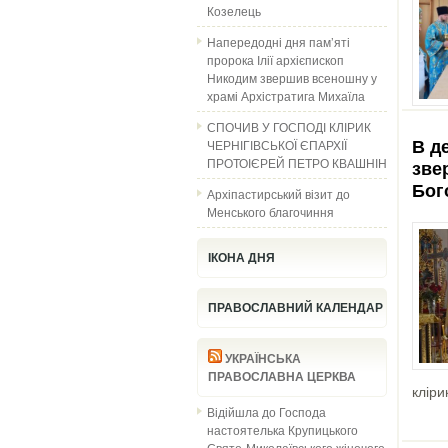
Козелець
Напередодні дня пам’яті
пророка Ілії архієпископ
Никодим звершив всеношну у
храмі Архістратига Михаїла
СПОЧИВ У ГОСПОДІ КЛІРИК
ЧЕРНІГІВСЬКОЇ ЄПАРХІЇ
В д
ПРОТОІЄРЕЙ ПЕТРО КВАШНІН
зве
Бог
Архіпастирський візит до
Менського благочиння
ІКОНА ДНЯ
ПРАВОСЛАВНИЙ КАЛЕНДАР
УКРАЇНСЬКА
ПРАВОСЛАВНА ЦЕРКВА
кліри
Відійшла до Господа
настоятелька Крупицького
Свято-Миколаївського жіночого