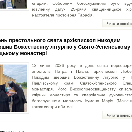
єпархій. Соборним богослужінням було відм
ювілейну дату- 25-річчя священницької хіро
настоятеля протоієрея Тарасія.
Читати повніс
ень престольного свята архієпископ Никодим
ршив Божественну літургію у Свято-Успенському
цькому монастирі
12 липня 2026 року, в день свята первоверх
апостолів Петра і Павла, архієпископ Любе
Никодим звершив Божественну літургію у П
Павлівському храмі Свято-Успенського Єлец
монастиря. Його Високопреосвященству співсл
клірики монастиря та єпархіальне духовенств
богослужінням молилась ігуменя Марія (Макієнк
також сестри обителі.
Читати повніс
ыдущие записи