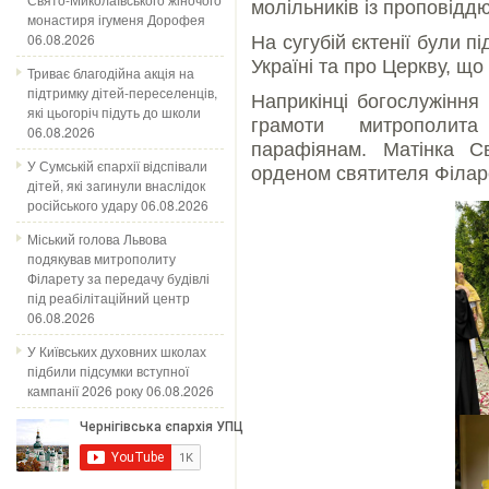
молільників із проповіддю
монастиря ігуменя Дорофея
06.08.2026
На сугубій єктенії були п
Україні та про Церкву, що 
Триває благодійна акція на
підтримку дітей-переселенців,
Наприкінці богослужінн
які цьогоріч підуть до школи
грамоти митрополит
06.08.2026
парафіянам. Матінка С
У Сумській єпархії відспівали
орденом святителя Філар
дітей, які загинули внаслідок
російського удару
06.08.2026
Міський голова Львова
подякував митрополиту
Філарету за передачу будівлі
під реабілітаційний центр
06.08.2026
У Київських духовних школах
підбили підсумки вступної
кампанії 2026 року
06.08.2026