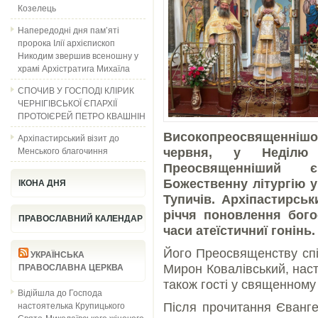
Козелець
Напередодні дня пам’яті
пророка Ілії архієпископ
Никодим звершив всеношну у
храмі Архістратига Михаїла
СПОЧИВ У ГОСПОДІ КЛІРИК
ЧЕРНІГІВСЬКОЇ ЄПАРХІЇ
ПРОТОІЄРЕЙ ПЕТРО КВАШНІН
Високопреосвященніш
Архіпастирський візит до
Менського благочиння
червня, у Неділю 2
Преосвященніший 
Божественну літургію 
ІКОНА ДНЯ
Тупичів.
Архіпастирськ
річчя поновлення бого
ПРАВОСЛАВНИЙ КАЛЕНДАР
часи атеїстичниї гонінь.
Його Преосвященству спі
УКРАЇНСЬКА
Мирон Ковалівський, наст
ПРАВОСЛАВНА ЦЕРКВА
також гості у священному 
Відійшла до Господа
настоятелька Крупицького
Після прочитання Єванге
Свято-Миколаївського жіночого