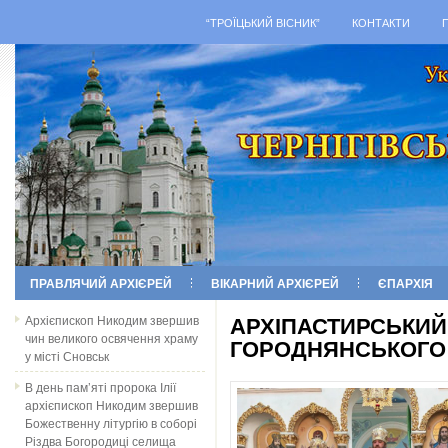
“ТРОЇЦЬКИЙ ВІСНИК”
КОНТАКТИ
ПРАВЛЯЧИЙ АРХІЄРЕЙ
ВІКАРНИЙ АРХІЄРЕЙ
ЄПАРХІЯ
Архієпископ Никодим звершив
АРХІПАСТИРСЬКИЙ 
чин великого освячення храму
ГОРОДНЯНСЬКОГО
у місті Сновськ
В день пам’яті пророка Ілії
архієпископ Никодим звершив
Божественну літургію в соборі
Різдва Богородиці селища