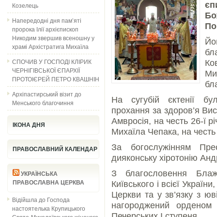
є
Козелець
Бо
Напередодні дня пам’яті
По
пророка Ілії архієпископ
Никодим звершив всеношну у
Йо
храмі Архістратига Михаїла
бл
СПОЧИВ У ГОСПОДІ КЛІРИК
Ко
ЧЕРНІГІВСЬКОЇ ЄПАРХІЇ
Ми
ПРОТОІЄРЕЙ ПЕТРО КВАШНІН
бл
Архіпастирський візит до
На сугубій єктенії бу
Менського благочиння
прохання за здоров’я Ви
Амвросія, на честь 26-ї рі
ІКОНА ДНЯ
Михаїла Чепака, на честь
За богослужінням Пре
ПРАВОСЛАВНИЙ КАЛЕНДАР
дияконську хіротонію Анд
З благословення Блаж
УКРАЇНСЬКА
ПРАВОСЛАВНА ЦЕРКВА
Київського і всієї Україн
Церкви та у зв’язку з ю
Відійшла до Господа
нагороджений орденом 
настоятелька Крупицького
Печерських І ступеня.
Свято-Миколаївського жіночого