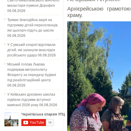
монастиря ігуменя Дорофея
Архієрейською грамотою
06.08.2026
храму.
Триває благодійна акція на
підтримку дітей-переселенців,
які цьогоріч підуть до школи
06.08.2026
У Сумській єпархії відспівали
дітей, які загинули внаслідок
російського удару
06.08.2026
Міський голова Львова
подякував митрополиту
Філарету за передачу будівлі
під реабілітаційний центр
06.08.2026
У Київських духовних школах
підбили підсумки вступної
кампанії 2026 року
06.08.2026