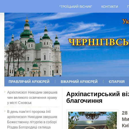
“ТРОЇЦЬКИЙ ВІСНИК”
КОНТАКТИ
ПРАВЛЯЧИЙ АРХІЄРЕЙ
ВІКАРНИЙ АРХІЄРЕЙ
ЄПАРХІЯ
Архієпископ Никодим звершив
Архіпастирський ві
чин великого освячення храму
благочиння
у місті Сновськ
В день пам’яті пророка Ілії
28
архієпископ Никодим звершив
Ми
Божественну літургію в соборі
Ки
Різдва Богородиці селища