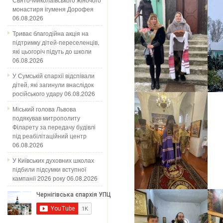
монастиря ігуменя Дорофея
06.08.2026
Триває благодійна акція на
підтримку дітей-переселенців,
які цьогоріч підуть до школи
06.08.2026
У Сумській єпархії відспівали
дітей, які загинули внаслідок
російського удару
06.08.2026
Міський голова Львова
подякував митрополиту
Філарету за передачу будівлі
під реабілітаційний центр
06.08.2026
У Київських духовних школах
підбили підсумки вступної
кампанії 2026 року
06.08.2026