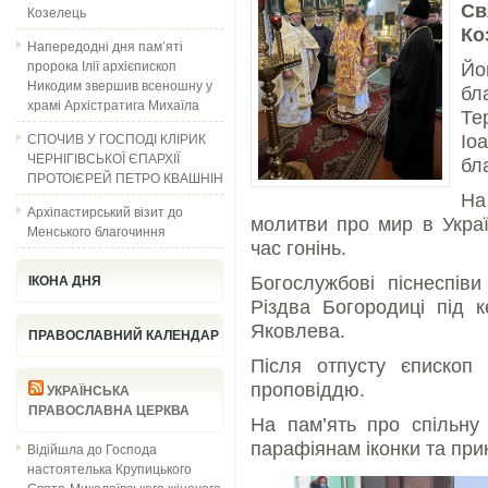
Св
Козелець
Ко
Напередодні дня пам’яті
пророка Ілії архієпископ
Йо
Никодим звершив всеношну у
бл
храмі Архістратига Михаїла
Те
СПОЧИВ У ГОСПОДІ КЛІРИК
Іо
ЧЕРНІГІВСЬКОЇ ЄПАРХІЇ
бл
ПРОТОІЄРЕЙ ПЕТРО КВАШНІН
На
Архіпастирський візит до
молитви про мир в Украї
Менського благочиння
час гонінь.
Богослужбові піснеспів
ІКОНА ДНЯ
Різдва Богородиці під к
Яковлева.
ПРАВОСЛАВНИЙ КАЛЕНДАР
Після отпусту єпископ
проповіддю.
УКРАЇНСЬКА
ПРАВОСЛАВНА ЦЕРКВА
На пам’ять про спільну
парафіянам іконки та при
Відійшла до Господа
настоятелька Крупицького
Свято-Миколаївського жіночого