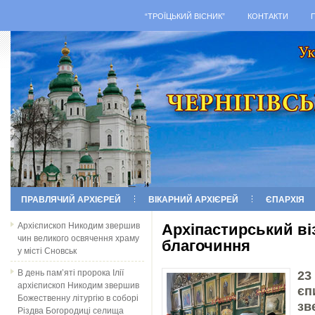
“ТРОЇЦЬКИЙ ВІСНИК”
КОНТАКТИ
ПРАВЛЯЧИЙ АРХІЄРЕЙ
ВІКАРНИЙ АРХІЄРЕЙ
ЄПАРХІЯ
Архієпископ Никодим звершив
Архіпастирський ві
чин великого освячення храму
благочиння
у місті Сновськ
В день пам’яті пророка Ілії
23
архієпископ Никодим звершив
є
Божественну літургію в соборі
зв
Різдва Богородиці селища