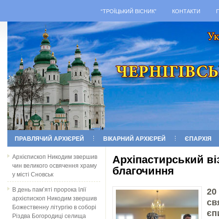
“ТРОЇЦЬКИЙ ВІСНИК”
КОНТАКТИ
ПРАВЛЯЧИЙ АРХІЄРЕЙ
ВІКАРНИЙ АРХІЄРЕЙ
ЄПАРХІЯ
Архієпископ Никодим звершив
Архіпастирський ві
чин великого освячення храму
благочиння
у місті Сновськ
В день пам’яті пророка Ілії
20
архієпископ Никодим звершив
св
Божественну літургію в соборі
єп
Різдва Богородиці селища