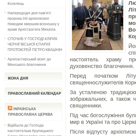
Л
Козелець
Лі
Напередодні дня пам’яті
пр
пророка Ілії архієпископ
м
Никодим звершив всеношну у
храмі Архістратига Михаїла
В
Ко
СПОЧИВ У ГОСПОДІ КЛІРИК
ЧЕРНІГІВСЬКОЇ ЄПАРХІЇ
Й
ПРОТОІЄРЕЙ ПЕТРО КВАШНІН
сп
Архіпастирський візит до
настоятель храму пр
Менського благочиння
духовенство благочиння.
Перед початком Літу
ІКОНА ДНЯ
священнослужителів Корю
За усталеною традицією 
ПРАВОСЛАВНИЙ КАЛЕНДАР
зображальних, а також чи
священники.
УКРАЇНСЬКА
ПРАВОСЛАВНА ЦЕРКВА
Під час богослужіння бул
мир в Україні та про Церк
Відійшла до Господа
настоятелька Крупицького
Після відпусту архієпис
Свято-Миколаївського жіночого