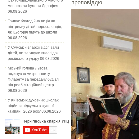
проповіддю.
монастиря ігуменя Дорофея
06.08.2026
Триває благодійна акція на
підтримку дітей-переселенців,
які цьогоріч підуть до школи
06.08.2026
У Сумській єпархії відспівали
дітей, які загинули внаслідок
російського удару
06.08.2026
Міський голова Львова
подякував митрополиту
Філарету за передачу будівлі
під реабілітаційний центр
06.08.2026
У Київських духовних школах
підбили підсумки вступної
кампанії 2026 року
06.08.2026