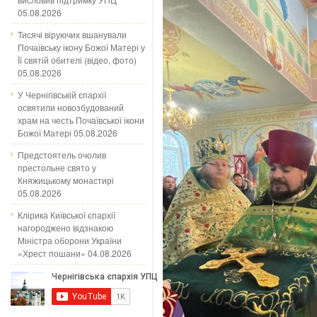
05.08.2026
Тисячі віруючих вшанували
Почаївську ікону Божої Матері у
Її святій обителі (відео, фото)
05.08.2026
У Чернігівській єпархії
освятили новозбудований
храм на честь Почаївської ікони
Божої Матері
05.08.2026
Предстоятель очолив
престольне свято у
Княжицькому монастирі
05.08.2026
Клірика Київської єпархії
нагороджено відзнакою
Міністра оборони України
«Хрест пошани»
04.08.2026