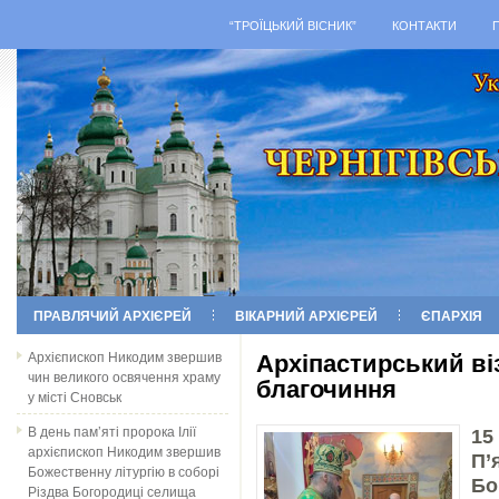
“ТРОЇЦЬКИЙ ВІСНИК”
КОНТАКТИ
ПРАВЛЯЧИЙ АРХІЄРЕЙ
ВІКАРНИЙ АРХІЄРЕЙ
ЄПАРХІЯ
Архієпископ Никодим звершив
Архіпастирський ві
чин великого освячення храму
благочиння
у місті Сновськ
В день пам’яті пророка Ілії
15
архієпископ Никодим звершив
П
Божественну літургію в соборі
Бо
Різдва Богородиці селища