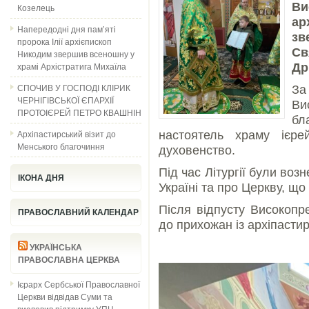
Ви
Козелець
ар
Напередодні дня пам’яті
зв
пророка Ілії архієпископ
С
Никодим звершив всеношну у
храмі Архістратига Михаїла
Др
СПОЧИВ У ГОСПОДІ КЛІРИК
З
ЧЕРНІГІВСЬКОЇ ЄПАРХІЇ
Ви
ПРОТОІЄРЕЙ ПЕТРО КВАШНІН
бл
Архіпастирський візит до
настоятель храму ієре
Менського благочиння
духовенство.
Під час Літургії були воз
ІКОНА ДНЯ
Україні та про Церкву, що 
Після відпусту Високоп
ПРАВОСЛАВНИЙ КАЛЕНДАР
до прихожан із архіпасти
УКРАЇНСЬКА
ПРАВОСЛАВНА ЦЕРКВА
Ієрарх Сербської Православної
Церкви відвідав Суми та
висловив підтримку УПЦ