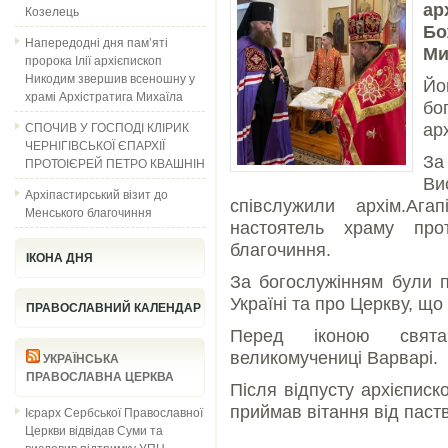
ар
Козелець
Бо
Напередодні дня пам’яті
Ми
пророка Ілії архієпископ
Никодим звершив всеношну у
Йо
храмі Архістратига Михаїла
бо
СПОЧИВ У ГОСПОДІ КЛІРИК
арх
ЧЕРНІГІВСЬКОЇ ЄПАРХІЇ
ПРОТОІЄРЕЙ ПЕТРО КВАШНІН
Ви
Архіпастирський візит до
співслужили архім.Агап
Менського благочиння
настоятель храму про
благочиння.
ІКОНА ДНЯ
За богослужінням були п
Україні та про Церкву, що 
ПРАВОСЛАВНИЙ КАЛЕНДАР
Перед іконою свят
великомучениці Варварі.
УКРАЇНСЬКА
ПРАВОСЛАВНА ЦЕРКВА
Після відпусту архієпис
приймав вітання від паств
Ієрарх Сербської Православної
Церкви відвідав Суми та
висловив підтримку УПЦ