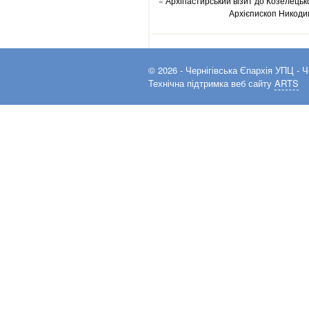
«
Архіпастирський візит до Козелецьк
Архієпископ Никоди
© 2026 -
Чернігівська Єпархія УПЦ
- Ч
Технічна підтримка веб сайту
ARTS