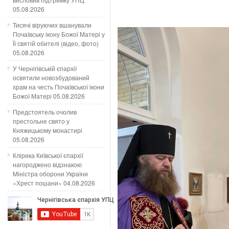
05.08.2026
Тисячі віруючих вшанували
Почаївську ікону Божої Матері у
Її святій обителі (відео, фото)
05.08.2026
У Чернігівській єпархії
освятили новозбудований
храм на честь Почаївської ікони
Божої Матері
05.08.2026
Предстоятель очолив
престольне свято у
Княжицькому монастирі
05.08.2026
Клірика Київської єпархії
нагороджено відзнакою
Міністра оборони України
«Хрест пошани»
04.08.2026