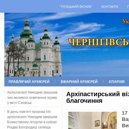
“ТРОЇЦЬКИЙ ВІСНИК”
КОНТАКТИ
ПРАВЛЯЧИЙ АРХІЄРЕЙ
ВІКАРНИЙ АРХІЄРЕЙ
ЄПАРХІЯ
Архієпископ Никодим звершив
Архіпастирський ві
чин великого освячення храму
благочиння
у місті Сновськ
В день пам’яті пророка Ілії
17
архієпископ Никодим звершив
Ва
Божественну літургію в соборі
Ви
Різдва Богородиці селища