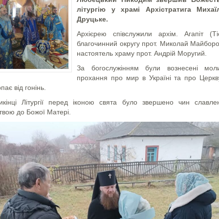
літургію у храмі Архістратига Михаї
Друцьке.
Архієрею співслужили архім. Агапіт (Тіс
благочинний округу прот. Миколай Майборо
настоятель храму прот. Андрій Моругий.
За богослужінням були вознесені моли
прохання про мир в Україні та про Церкв
пає від гонінь.
икінці Літургії перед іконою свята було звершено чин славле
твою до Божої Матері.