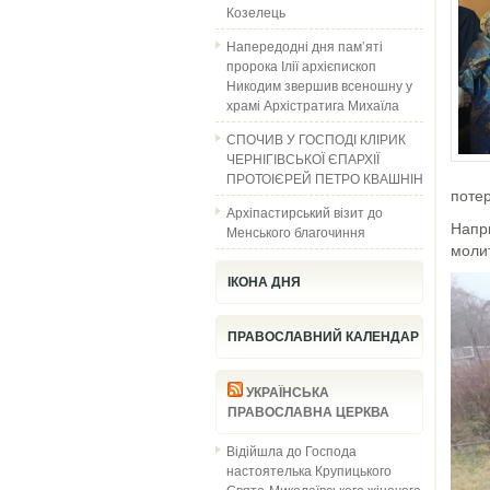
Козелець
Напередодні дня пам’яті
пророка Ілії архієпископ
Никодим звершив всеношну у
храмі Архістратига Михаїла
СПОЧИВ У ГОСПОДІ КЛІРИК
ЧЕРНІГІВСЬКОЇ ЄПАРХІЇ
ПРОТОІЄРЕЙ ПЕТРО КВАШНІН
потер
Архіпастирський візит до
Напр
Менського благочиння
моли
ІКОНА ДНЯ
ПРАВОСЛАВНИЙ КАЛЕНДАР
УКРАЇНСЬКА
ПРАВОСЛАВНА ЦЕРКВА
Відійшла до Господа
настоятелька Крупицького
Свято-Миколаївського жіночого