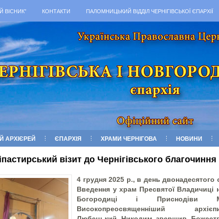
Й ВІСНИК”
КОНТАКТИ
ПАЛОМНИЦЬКИЙ ВІДДІЛ ЧЕРНІГІВСЬКОЇ ЄПАРХІЇ
Й АРХІЄРЕЙ
ЄПАРХІЯ
ХРАМИ ЧЕРНІГОВА
НОВИНИ
іпастирський візит до Чернігівського благочиння
4 грудня 2025 р., в день двонадесятого 
Введення у храм Пресвятої Владичиці 
Богородиці і Приснодіви Ма
Високопреосвященніший архієпи
Любецький Никодим звершив Божест