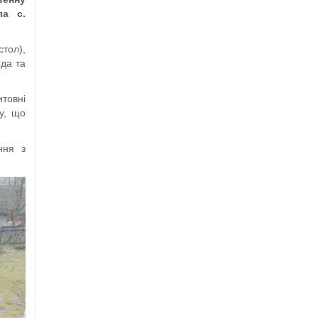
ла с.
тол),
да та
товні
у, що
ння з