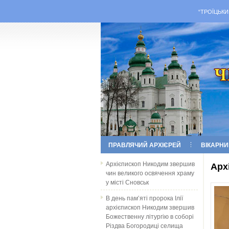
“ТРОЇЦЬКИ
ПРАВЛЯЧИЙ АРХІЄРЕЙ
ВІКАРНИ
Архієпископ Никодим звершив
Арх
чин великого освячення храму
у місті Сновськ
В день пам’яті пророка Ілії
архієпископ Никодим звершив
Божественну літургію в соборі
Різдва Богородиці селища