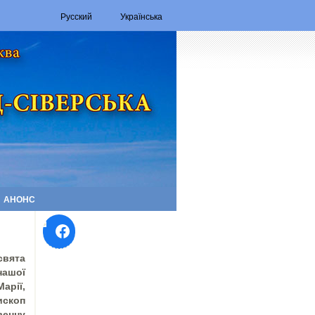
Русский
Українська
АНОНС
Facebook
свята
нашої
рії,
скоп
венну