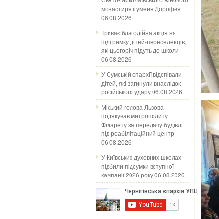
монастиря ігуменя Дорофея
06.08.2026
Триває благодійна акція на
підтримку дітей-переселенців,
які цьогоріч підуть до школи
06.08.2026
У Сумській єпархії відспівали
дітей, які загинули внаслідок
російського удару
06.08.2026
Міський голова Львова
подякував митрополиту
Філарету за передачу будівлі
під реабілітаційний центр
06.08.2026
У Київських духовних школах
підбили підсумки вступної
кампанії 2026 року
06.08.2026