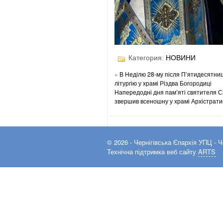
Категория:
НОВИНИ
«
В Неділю 28-му після П’ятидесятни
літургію у храмі Різдва Богородиці
Напередодні дня пам’яті святителя 
звершив всеношну у храмі Архістрати
© 2026 -
Чернігівська Єпархія УПЦ
- Ч
Технічна підтримка веб сайту
ARTS