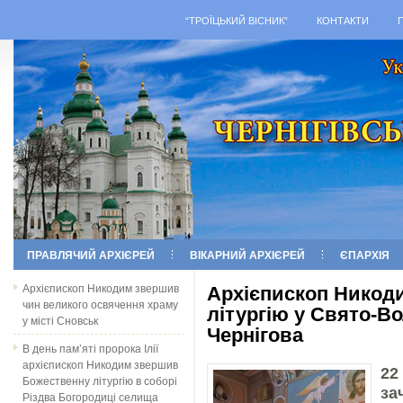
“ТРОЇЦЬКИЙ ВІСНИК”
КОНТАКТИ
ПРАВЛЯЧИЙ АРХІЄРЕЙ
ВІКАРНИЙ АРХІЄРЕЙ
ЄПАРХІЯ
Архієпископ Никодим звершив
Архієпископ Никод
чин великого освячення храму
літургію у Свято-В
у місті Сновськ
Чернігова
В день пам’яті пророка Ілії
архієпископ Никодим звершив
22
Божественну літургію в соборі
з
Різдва Богородиці селища