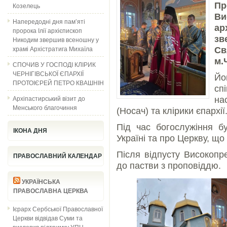
П
Козелець
Ви
Напередодні дня пам’яті
ар
пророка Ілії архієпископ
зв
Никодим звершив всеношну у
храмі Архістратига Михаїла
Св
м.
СПОЧИВ У ГОСПОДІ КЛІРИК
ЧЕРНІГІВСЬКОЇ ЄПАРХІЇ
Й
ПРОТОІЄРЕЙ ПЕТРО КВАШНІН
сп
Архіпастирський візит до
на
Менського благочиння
(Носач) та клірики єпархії
Під час богослужіння б
ІКОНА ДНЯ
Україні та про Церкву, що 
Після відпусту Високоп
ПРАВОСЛАВНИЙ КАЛЕНДАР
до пастви з проповіддю.
УКРАЇНСЬКА
ПРАВОСЛАВНА ЦЕРКВА
Ієрарх Сербської Православної
Церкви відвідав Суми та
висловив підтримку УПЦ