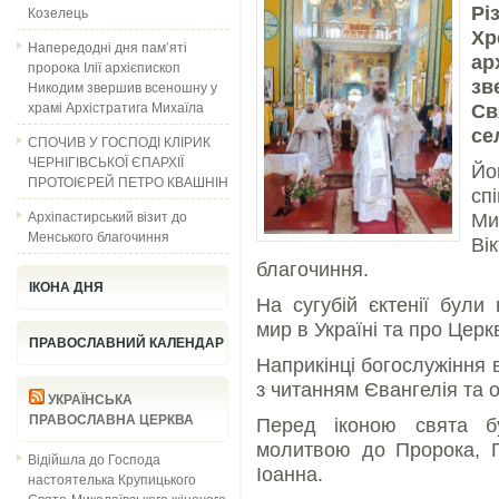
Козелець
Р
Хр
Напередодні дня пам’яті
ар
пророка Ілії архієпископ
зв
Никодим звершив всеношну у
храмі Архістратига Михаїла
С
се
СПОЧИВ У ГОСПОДІ КЛІРИК
ЧЕРНІГІВСЬКОЇ ЄПАРХІЇ
Й
ПРОТОІЄРЕЙ ПЕТРО КВАШНІН
сп
Архіпастирський візит до
Ми
Менського благочиння
В
благочиння.
ІКОНА ДНЯ
На сугубій єктенії були
мир в Україні та про Церк
ПРАВОСЛАВНИЙ КАЛЕНДАР
Наприкінці богослужіння 
з читанням Євангелія та
УКРАЇНСЬКА
ПРАВОСЛАВНА ЦЕРКВА
Перед іконою свята б
молитвою до Пророка, П
Відійшла до Господа
Іоанна.
настоятелька Крупицького
Свято-Миколаївського жіночого