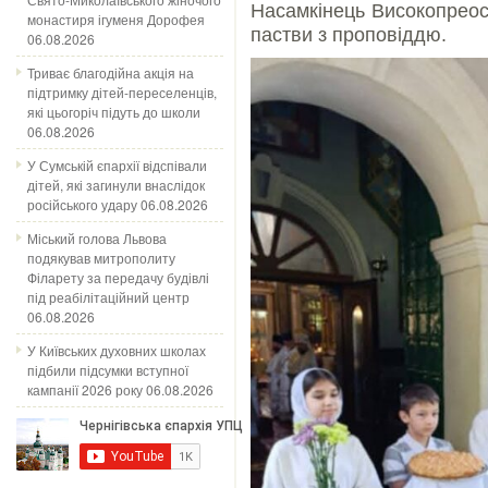
Насамкінець Високопрео
монастиря ігуменя Дорофея
пастви з проповіддю.
06.08.2026
Триває благодійна акція на
підтримку дітей-переселенців,
які цьогоріч підуть до школи
06.08.2026
У Сумській єпархії відспівали
дітей, які загинули внаслідок
російського удару
06.08.2026
Міський голова Львова
подякував митрополиту
Філарету за передачу будівлі
під реабілітаційний центр
06.08.2026
У Київських духовних школах
підбили підсумки вступної
кампанії 2026 року
06.08.2026