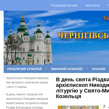
“ТРОЇЦЬКИЙ ВІСНИК”
КОНТАКТИ
ПРАВЛЯЧИЙ АРХІЄРЕЙ
ВІКАРНИЙ АРХІЄРЕЙ
ЄПАРХІЯ
Архієпископ Никодим звершив
В день свята Різдва
чин великого освячення храму
архієпископ Никод
у місті Сновськ
літургію у Свято-М
В день пам’яті пророка Ілії
Козельця
архієпископ Никодим звершив
Божественну літургію в соборі
7 
Різдва Богородиці селища