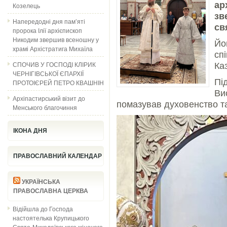
ар
Козелець
зв
Напередодні дня пам’яті
св
пророка Ілії архієпископ
Никодим звершив всеношну у
Й
храмі Архістратига Михаїла
сп
СПОЧИВ У ГОСПОДІ КЛІРИК
Ка
ЧЕРНІГІВСЬКОЇ ЄПАРХІЇ
П
ПРОТОІЄРЕЙ ПЕТРО КВАШНІН
Ви
Архіпастирський візит до
помазував духовенство т
Менського благочиння
ІКОНА ДНЯ
ПРАВОСЛАВНИЙ КАЛЕНДАР
УКРАЇНСЬКА
ПРАВОСЛАВНА ЦЕРКВА
Відійшла до Господа
настоятелька Крупицького
Свято-Миколаївського жіночого