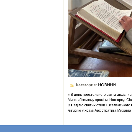
Категория:
НОВИНИ
«
В день престольного свята архієпис
Миколаївському храмі м. Новгород-Сі
В Неділю святих отців I Вселенськог
літургію у храмі Архістратига Михаїла