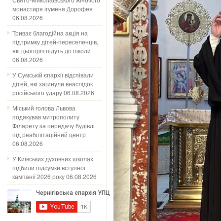
монастиря ігуменя Дорофея
06.08.2026
Триває благодійна акція на
підтримку дітей-переселенців,
які цьогоріч підуть до школи
06.08.2026
У Сумській єпархії відспівали
дітей, які загинули внаслідок
російського удару
06.08.2026
Міський голова Львова
подякував митрополиту
Філарету за передачу будівлі
під реабілітаційний центр
06.08.2026
У Київських духовних школах
підбили підсумки вступної
кампанії 2026 року
06.08.2026