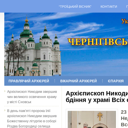
“ТРОЇЦЬКИЙ ВІСНИК”
КОНТАКТИ
ПРАВЛЯЧИЙ АРХІЄРЕЙ
ВІКАРНИЙ АРХІЄРЕЙ
ЄПАРХІЯ
Архієпископ Никодим звершив
Архієпископ Никод
чин великого освячення храму
бдіння у храмі Всіх
у місті Сновськ
В день пам’яті пророка Ілії
23
архієпископ Никодим звершив
Не
Божественну літургію в соборі
В
Різдва Богородиці селища