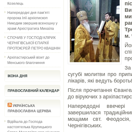
Козелець
п
Ви
Напередодні дня пам’яті
ми
пророка Ілії архієпископ
ра
Никодим звершив всеношну у
храмі Архістратига Михаїла
Тр
м.
СПОЧИВ У ГОСПОДІ КЛІРИК
ЧЕРНІГІВСЬКОЇ ЄПАРХІЇ
Й
ПРОТОІЄРЕЙ ПЕТРО КВАШНІН
сп
Архіпастирський візит до
пр
Менського благочиння
За
сугубі молитви про прип
ІКОНА ДНЯ
лікарів, які ведуть бороть
Після прочитання Єванге
ПРАВОСЛАВНИЙ КАЛЕНДАР
до віруючих з архіпастир
Напередодні ввечері
УКРАЇНСЬКА
ПРАВОСЛАВНА ЦЕРКВА
завершилася традиційн
мощами свт. Феодосія,
Відійшла до Господа
Чернігівських.
настоятелька Крупицького
Свято-Миколаївського жіночого