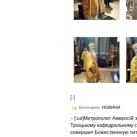
[:]
Категория:
НОВИНИ
«
[:ua]Митрополит Амвросій 
Троїцькому кафедральному с
cовершил Божественную лит