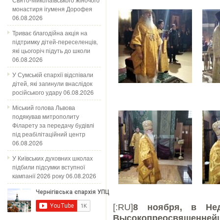
монастиря ігуменя Дорофея
06.08.2026
Триває благодійна акція на
підтримку дітей-переселенців,
які цьогоріч підуть до школи
06.08.2026
У Сумській єпархії відспівали
дітей, які загинули внаслідок
російського удару
06.08.2026
Міський голова Львова
подякував митрополиту
Філарету за передачу будівлі
під реабілітаційний центр
06.08.2026
У Київських духовних школах
підбили підсумки вступної
кампанії 2026 року
06.08.2026
[:RU]
8 ноября
, в Нед
Высокопреосвященн