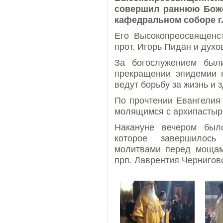
совершил раннюю Боже
кафедральном соборе г.
Его Высокопреосвященст
прот. Игорь Пидан и духо
За богослужением был
прекращении эпидемии к
ведут борьбу за жизнь и 
По прочтении Евангелия
молящимся с архипастыр
Накануне вечером был
которое завершилос
молитвами перед мощами
прп. Лаврентия Чернигов