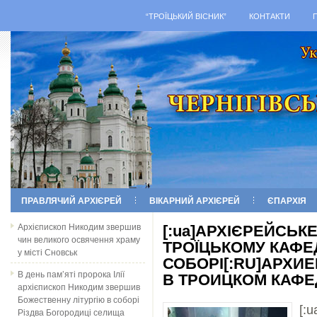
“ТРОЇЦЬКИЙ ВІСНИК”
КОНТАКТИ
ПРАВЛЯЧИЙ АРХІЄРЕЙ
ВІКАРНИЙ АРХІЄРЕЙ
ЄПАРХІЯ
Архієпископ Никодим звершив
[:ua]АРХІЄРЕЙСЬК
чин великого освячення храму
ТРОЇЦЬКОМУ КАФ
у місті Сновськ
СОБОРІ[:RU]АРХИ
В день пам’яті пророка Ілії
В ТРОИЦКОМ КАФЕ
архієпископ Никодим звершив
Божественну літургію в соборі
[:u
Різдва Богородиці селища