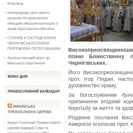
Козелець
Напередодні дня пам’яті
пророка Ілії архієпископ
Никодим звершив всеношну у
храмі Архістратига Михаїла
СПОЧИВ У ГОСПОДІ КЛІРИК
ЧЕРНІГІВСЬКОЇ ЄПАРХІЇ
ПРОТОІЄРЕЙ ПЕТРО КВАШНІН
Високопреосвященніши
пізню Божественну л
Архіпастирський візит до
Чернігівських.
Менського благочиння
Його Високопреосвященст
ІКОНА ДНЯ
прот. Ігор Пидан, насто
духовенство храму.
ПРАВОСЛАВНИЙ КАЛЕНДАР
За богослужінням бул
припинення епідемії коро
УКРАЇНСЬКА
боротьбу за життя та здор
ПРАВОСЛАВНА ЦЕРКВА
Різдвяне послання Вис
Ієрарх Сербської Православної
Амвросія оголосив прот. 
Церкви відвідав Суми та
висловив підтримку УПЦ