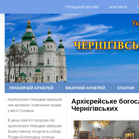
“ТРОЇЦЬКИЙ ВІСНИК”
КОНТАКТИ
ПРАВЛЯЧИЙ АРХІЄРЕЙ
ВІКАРНИЙ АРХІЄРЕЙ
ЄПАРХІЯ
Архієпископ Никодим звершив
Архієрейське богос
чин великого освячення храму
Чернігівських
у місті Сновськ
В день пам’яті пророка Ілії
архієпископ Никодим звершив
Божественну літургію в соборі
Різдва Богородиці селища