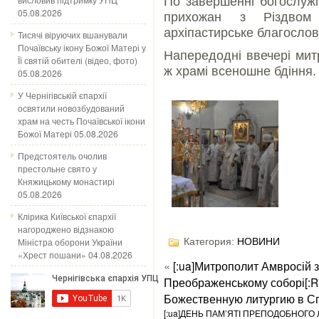
По завершенні богослужі
05.08.2026
прихожан з Різдвом
архіпастирське благослов
Тисячі віруючих вшанували
Почаївську ікону Божої Матері у
Напередодні ввечері мит
Її святій обителі (відео, фото)
ж храмі всеношне бдіння.
05.08.2026
У Чернігівській єпархії
освятили новозбудований
храм на честь Почаївської ікони
Божої Матері
05.08.2026
Предстоятель очолив
престольне свято у
Княжицькому монастирі
05.08.2026
Клірика Київської єпархії
нагороджено відзнакою
Міністра оборони України
Категория:
НОВИНИ
«Хрест пошани»
04.08.2026
«
[:ua]Митрополит Амвросій 
Преображенському соборі[:
Божественную литургию в Сп
[:ua]ДЕНЬ ПАМ’ЯТІ ПРЕПОДОБНОГО