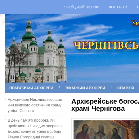
“ТРОЇЦЬКИЙ ВІСНИК”
КОНТАКТИ
ПРАВЛЯЧИЙ АРХІЄРЕЙ
ВІКАРНИЙ АРХІЄРЕЙ
ЄПАРХІЯ
Архієпископ Никодим звершив
Архієрейське богос
чин великого освячення храму
храмі Чернігова
у місті Сновськ
В день пам’яті пророка Ілії
архієпископ Никодим звершив
Божественну літургію в соборі
Різдва Богородиці селища