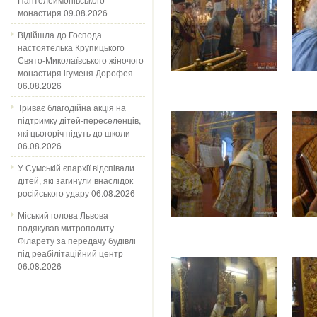
монастиря
09.08.2026
Відійшла до Господа
настоятелька Крупицького
Свято-Миколаївського жіночого
монастиря ігуменя Дорофея
06.08.2026
Триває благодійна акція на
підтримку дітей-переселенців,
які цьогоріч підуть до школи
06.08.2026
У Сумській єпархії відспівали
дітей, які загинули внаслідок
російського удару
06.08.2026
Міський голова Львова
подякував митрополиту
Філарету за передачу будівлі
під реабілітаційний центр
06.08.2026