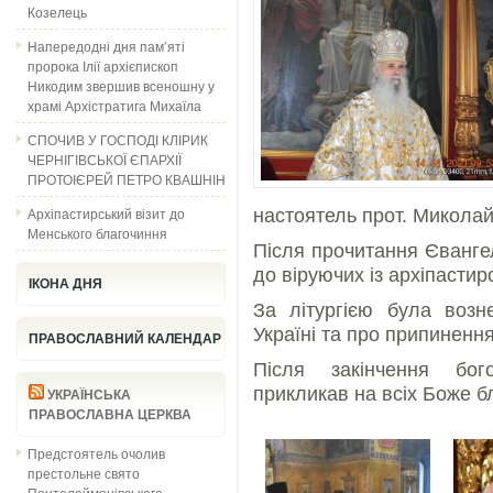
Козелець
Напередодні дня пам’яті
пророка Ілії архієпископ
Никодим звершив всеношну у
храмі Архістратига Михаїла
СПОЧИВ У ГОСПОДІ КЛІРИК
ЧЕРНІГІВСЬКОЇ ЄПАРХІЇ
ПРОТОІЄРЕЙ ПЕТРО КВАШНІН
Архіпастирський візит до
настоятель прот. Миколай
Менського благочиння
Після прочитання Єванге
до віруючих із архіпасти
ІКОНА ДНЯ
За літургією була воз
Україні та про припинення
ПРАВОСЛАВНИЙ КАЛЕНДАР
Після закінчення бог
прикликав на всіх Боже б
УКРАЇНСЬКА
ПРАВОСЛАВНА ЦЕРКВА
Предстоятель очолив
престольне свято
Пантелеймонівського