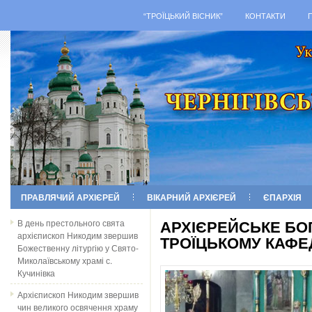
“ТРОЇЦЬКИЙ ВІСНИК”
КОНТАКТИ
ПРАВЛЯЧИЙ АРХІЄРЕЙ
ВІКАРНИЙ АРХІЄРЕЙ
ЄПАРХІЯ
В день престольного свята
АРХІЄРЕЙСЬКЕ БО
архієпископ Никодим звершив
ТРОЇЦЬКОМУ КАФЕ
Божественну літургію у Свято-
Миколаївському храмі с.
Кучинівка
Архієпископ Никодим звершив
чин великого освячення храму