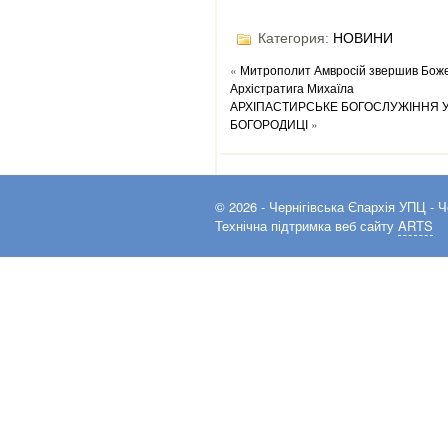
Категория:
НОВИНИ
«
Митрополит Амвросій звершив Божес
Архістратига Михаїла
АРХІПАСТИРСЬКЕ БОГОСЛУЖІННЯ У
БОГОРОДИЦІ
»
© 2026 -
Чернігівська Єпархія УПЦ
- Ч
Технічна підтримка веб сайту
ARTS