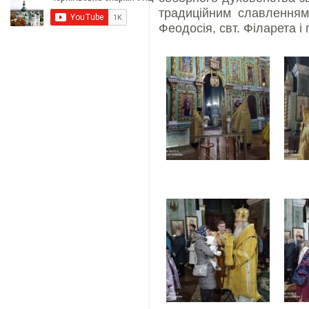
традиційним славлення
Феодосія, свт. Філарета і 