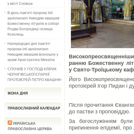
у місті Сновськ
В день пам’яті пророка Ілії
архієпископ Никодим звершив
Божественну літургію в соборі
Різдва Богородиці селища
Козелець
Напередодні дня пам’яті
пророка Ілії архієпископ
Никодим звершив всеношну у
Високопреосвященніши
храмі Архістратига Михаїла
ранню Божественну літ
СПОЧИВ У ГОСПОДІ КЛІРИК
у Свято-Троїцькому каф
ЧЕРНІГІВСЬКОЇ ЄПАРХІЇ
Його Високопреосвященст
ПРОТОІЄРЕЙ ПЕТРО КВАШНІН
протоієрей Ігор Пидан і д
ІКОНА ДНЯ
Після прочитання Єванге
ПРАВОСЛАВНИЙ КАЛЕНДАР
до пастви з проповіддю.
За богослужінням були
УКРАЇНСЬКА
припинення епідемії, про 
ПРАВОСЛАВНА ЦЕРКВА