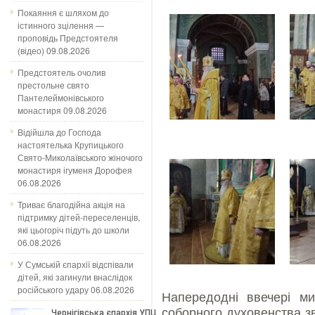
Покаяння є шляхом до
істинного зцілення —
проповідь Предстоятеля
(відео)
09.08.2026
Предстоятель очолив
престольне свято
Пантелеймонівського
монастиря
09.08.2026
Відійшла до Господа
настоятелька Крупицького
Свято-Миколаївського жіночого
монастиря ігуменя Дорофея
06.08.2026
Триває благодійна акція на
підтримку дітей-переселенців,
які цьогоріч підуть до школи
06.08.2026
У Сумській єпархії відспівали
дітей, які загинули внаслідок
російського удару
06.08.2026
Напередодні ввечері ми
соборного духовенства з