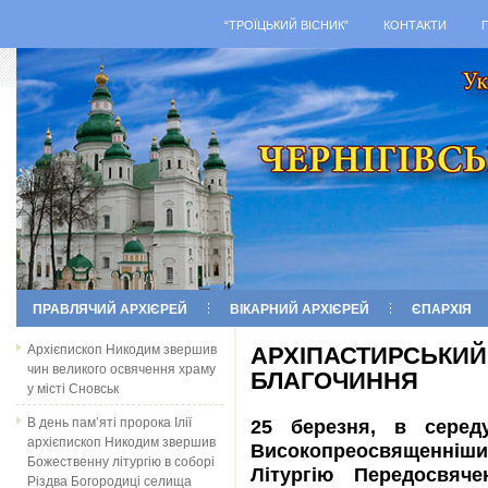
“ТРОЇЦЬКИЙ ВІСНИК”
КОНТАКТИ
ПРАВЛЯЧИЙ АРХІЄРЕЙ
ВІКАРНИЙ АРХІЄРЕЙ
ЄПАРХІЯ
Архієпископ Никодим звершив
АРХІПАСТИРСЬКИЙ
чин великого освячення храму
БЛАГОЧИННЯ
у місті Сновськ
В день пам’яті пророка Ілії
25 березня, в середу
архієпископ Никодим звершив
Високопреосвященніши
Божественну літургію в соборі
Літургію Передосвяч
Різдва Богородиці селища