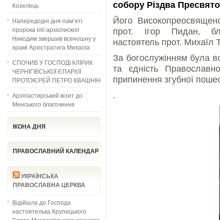
собору Різдва Пресвято
Козелець
Його Високопреосвященст
Напередодні дня пам’яті
пророка Ілії архієпископ
прот. Ігор Пидан, бл
Никодим звершив всеношну у
настоятель прот. Михаїл 
храмі Архістратига Михаїла
За богослужінням була в
СПОЧИВ У ГОСПОДІ КЛІРИК
та єдність Православн
ЧЕРНІГІВСЬКОЇ ЄПАРХІЇ
припинення згубної пошес
ПРОТОІЄРЕЙ ПЕТРО КВАШНІН
.
Архіпастирський візит до
Менського благочиння
ІКОНА ДНЯ
ПРАВОСЛАВНИЙ КАЛЕНДАР
УКРАЇНСЬКА
ПРАВОСЛАВНА ЦЕРКВА
Відійшла до Господа
настоятелька Крупицького
Свято-Миколаївського жіночого