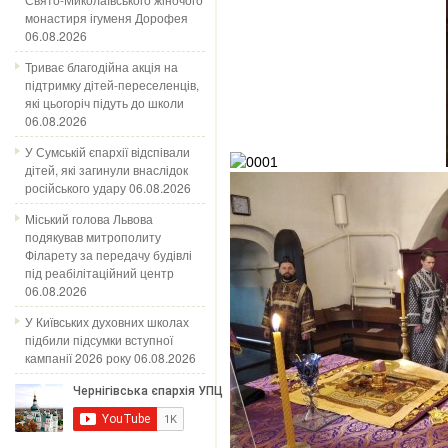
монастиря ігуменя Дорофея
06.08.2026
Триває благодійна акція на
підтримку дітей-переселенців,
які цьогоріч підуть до школи
06.08.2026
У Сумській єпархії відспівали
дітей, які загинули внаслідок
російського удару
06.08.2026
Міський голова Львова
подякував митрополиту
Філарету за передачу будівлі
під реабілітаційний центр
06.08.2026
У Київських духовних школах
підбили підсумки вступної
кампанії 2026 року
06.08.2026