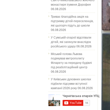
монастиря ігуменя Дорофея
06.08.2026
Триває благодійна акція на
підтримку дітей-переселенців,
які цьогоріч підуть до школи
06.08.2026
У Сумській єпархії відспівали
дітей, які загинули внаслідок
російського удару
06.08.2026
Міський голова Львова
подякував митрополиту
Філарету за передачу будівлі
під реабілітаційний центр
06.08.2026
У Київських духовних школах
підбили підсумки вступної
кампанії 2026 року
06.08.2026