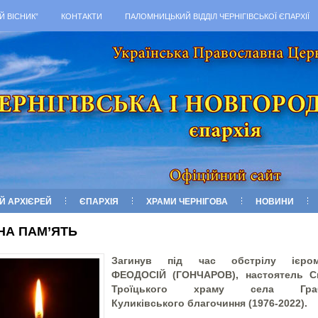
Й ВІСНИК”
КОНТАКТИ
ПАЛОМНИЦЬКИЙ ВІДДІЛ ЧЕРНІГІВСЬКОЇ ЄПАРХІЇ
Й АРХІЄРЕЙ
ЄПАРХІЯ
ХРАМИ ЧЕРНІГОВА
НОВИНИ
НА ПАМ’ЯТЬ
Загинув під час обстрілу ієром
ФЕОДОСІЙ (ГОНЧАРОВ), настоятель С
Троїцького храму села Граб
Куликівського благочиння (1976-2022).