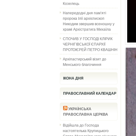
Козелець
Напередодні дня пам’яті
пророка Ілії архієпископ
Никодим звершив всеношну у
храмі Архістратига Михаїла
СПОЧИВ У ГОСПОДІ КЛІРИК
ЧЕРНІГІВСЬКОЇ ЄПАРХІЇ
ПРОТОІЄРЕЙ ПЕТРО КВАШНІН
Архіпастирський візит до
Менського благочиння
ІКОНА ДНЯ
ПРАВОСЛАВНИЙ КАЛЕНДАР
УКРАЇНСЬКА
ПРАВОСЛАВНА ЦЕРКВА
Відійшла до Господа
настоятелька Крупицького
Свято-Миколаївського жіночого