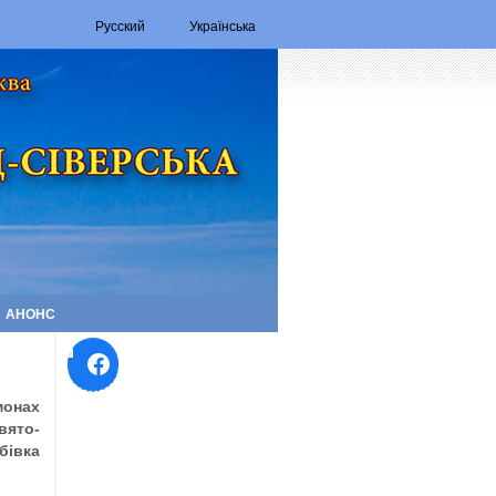
Русский
Українська
АНОНС
Facebook
онах
вято-
івка