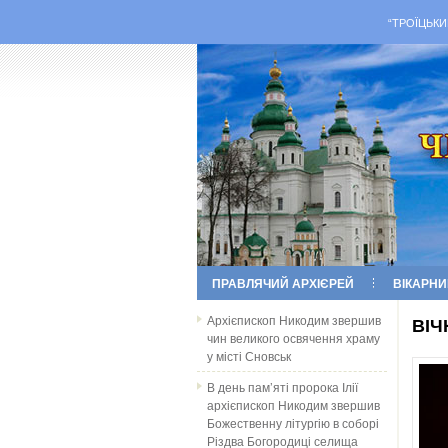
“ТРОЇЦЬКИ
ПРАВЛЯЧИЙ АРХІЄРЕЙ
ВІКАРНИ
Архієпископ Никодим звершив
ВІЧ
чин великого освячення храму
у місті Сновськ
В день пам’яті пророка Ілії
архієпископ Никодим звершив
Божественну літургію в соборі
Різдва Богородиці селища