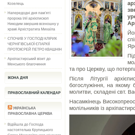
ар
Козелець
зв
Напередодні дня пам’яті
у
пророка Ілії архієпископ
Ар
Никодим звершив всеношну у
храмі Архістратига Михаїла
Й
СПОЧИВ У ГОСПОДІ КЛІРИК
сп
ЧЕРНІГІВСЬКОЇ ЄПАРХІЇ
Яр
ПРОТОІЄРЕЙ ПЕТРО КВАШНІН
Пі
Архіпастирський візит до
мо
Менського благочиння
та про Церкву, що потерпа
ІКОНА ДНЯ
Після Літургії архіє
богослужіння, на якому 
молитви, складені свт. Ва
ПРАВОСЛАВНИЙ КАЛЕНДАР
Насамкінець Високопрео
молільників із архіпастир
УКРАЇНСЬКА
ПРАВОСЛАВНА ЦЕРКВА
Відійшла до Господа
настоятелька Крупицького
Свято-Миколаївського жіночого