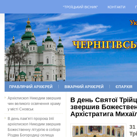
“ТРОЇЦЬКИЙ ВІСНИК”
КОНТАКТИ
ПРАВЛЯЧИЙ АРХІЄРЕЙ
ВІКАРНИЙ АРХІЄРЕЙ
ЄПАРХІЯ
Архієпископ Никодим звершив
В день Святої Трій
чин великого освячення храму
звершив Божественн
у місті Сновськ
Архістратига Михаї
В день пам’яті пророка Ілії
архієпископ Никодим звершив
31
Божественну літургію в соборі
Тр
Різдва Богородиці селища