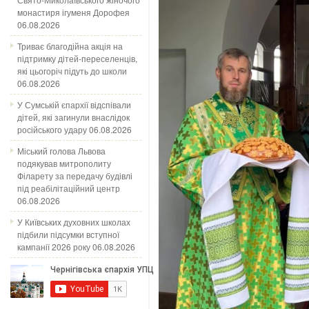
монастиря ігуменя Дорофея
06.08.2026
Триває благодійна акція на
підтримку дітей-переселенців,
які цьогоріч підуть до школи
06.08.2026
У Сумській єпархії відспівали
дітей, які загинули внаслідок
російського удару
06.08.2026
Міський голова Львова
подякував митрополиту
Філарету за передачу будівлі
під реабілітаційний центр
06.08.2026
У Київських духовних школах
підбили підсумки вступної
кампанії 2026 року
06.08.2026