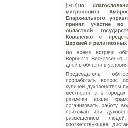
[:RU]
По благословен
митрополита Амвр
Епархиального управ
принял участие во 
областной государс
Коваленко с предст
Церквей и религиозных
Во время встречи обс
Вербного Воскресенья,
дней в области в условия
Председатель облгос
проработать вопрос о
куличей духовенством пу
местности, а в городах
разметки возле храм
организовать работу в
прихожан или духовен
размещением людей,
соответствующее диста