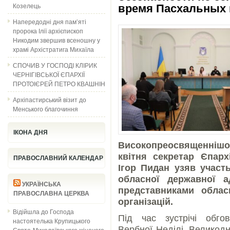
Козелець
время Пасхальных 
Напередодні дня пам’яті
пророка Ілії архієпископ
Никодим звершив всеношну у
храмі Архістратига Михаїла
СПОЧИВ У ГОСПОДІ КЛІРИК
ЧЕРНІГІВСЬКОЇ ЄПАРХІЇ
ПРОТОІЄРЕЙ ПЕТРО КВАШНІН
Архіпастирський візит до
Менського благочиння
ІКОНА ДНЯ
Високопреосвященніш
квітня секретар Єпарх
ПРАВОСЛАВНИЙ КАЛЕНДАР
Ігор Пидан узяв участь
обласної державної а
УКРАЇНСЬКА
представниками облас
ПРАВОСЛАВНА ЦЕРКВА
організацій.
Відійшла до Господа
Під час зустрічі обго
настоятелька Крупицького
Вербної Неділі, Великод
Свято-Миколаївського жіночого