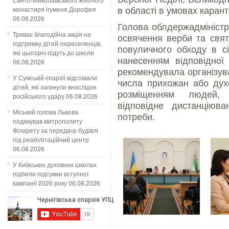
монастиря ігуменя Дорофея
в області в умовах каран
06.08.2026
Голова облдержадміністр
Триває благодійна акція на
освячення верби та свя
підтримку дітей-переселенців,
повуличного обходу в сі
які цьогоріч підуть до школи
нанесенням відповідної 
06.08.2026
рекомендувала організува
У Сумській єпархії відспівали
числа прихожан або духо
дітей, які загинули внаслідок
розміщенням людей, 
російського удару
06.08.2026
відповідне дистанціюв
Міський голова Львова
потреби.
подякував митрополиту
Філарету за передачу будівлі
під реабілітаційний центр
06.08.2026
У Київських духовних школах
підбили підсумки вступної
кампанії 2026 року
06.08.2026