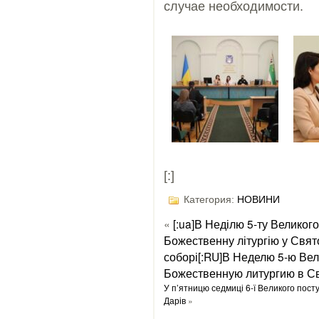
случае необходимости.
[:]
Категория:
НОВИНИ
«
[:ua]В Неділю 5-ту Велико
Божественну літургію у Свя
соборі[:RU]В Неделю 5-ю Ве
Божественную литургию в Св
У п’ятницю седмиці 6-ї Великого пос
Дарів
»