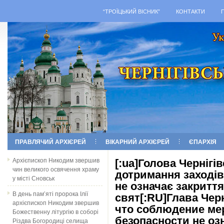
“ТРОЇЦЬКИЙ ВІСНИК”
КОНТАКТИ
ПРАВЛЯЧИЙ АРХІЄРЕЙ
ВІКАРНИЙ АРХІЄРЕЙ
ЄПАРХІЯ
Архієпископ Никодим звершив
[:ua]Голова Чернігі
чин великого освячення храму
дотримання заходів 
у місті Сновськ
не означає закриття
В день пам’яті пророка Ілії
свят[:RU]Глава Чер
архієпископ Никодим звершив
что соблюдение ме
Божественну літургію в соборі
безопасности не оз
Різдва Богородиці селища