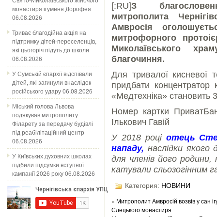
[:RU]
З благословенн
монастиря ігуменя Дорофея
митрополита Чернігів
06.08.2026
Амвросія оголошуєть
Триває благодійна акція на
митрофорного протоіє
підтримку дітей-переселенців,
Миколаївського хра
які цьогоріч підуть до школи
06.08.2026
благочиння.
У Сумській єпархії відспівали
Для тривалої кисневої т
дітей, які загинули внаслідок
придбати концентратор к
російського удару
06.08.2026
«Медтехніка» становить 3
Міський голова Львова
Номер картки ПриватБан
подякував митрополиту
Ількович Гавій
Філарету за передачу будівлі
під реабілітаційний центр
У 2018 році
отець Сте
06.08.2026
нападу,
наслідки якого д
У Київських духовних школах
для членів його родини,
підбили підсумки вступної
катували сльозогінним г
кампанії 2026 року
06.08.2026
Категория:
НОВИНИ
«
Митрополит Амвросій возвів у сан і
Єлецького монастиря