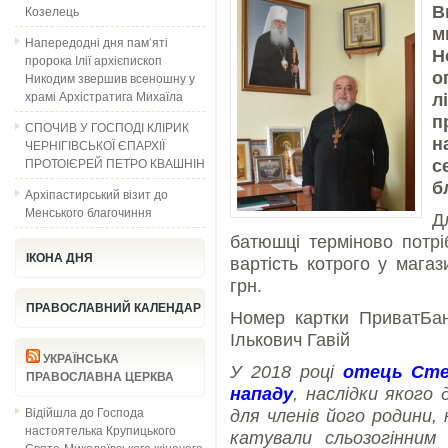
Козелець
В
м
Напередодні дня пам’яті
Н
пророка Ілії архієпископ
о
Никодим звершив всеношну у
храмі Архістратига Михаїла
л
п
СПОЧИВ У ГОСПОДІ КЛІРИК
н
ЧЕРНІГІВСЬКОЇ ЄПАРХІЇ
ПРОТОІЄРЕЙ ПЕТРО КВАШНІН
с
б
Архіпастирський візит до
Менського благочиння
Д
батюшці терміново потрі
ІКОНА ДНЯ
вартість котрого у мага
грн.
ПРАВОСЛАВНИЙ КАЛЕНДАР
Номер картки ПриватБан
Ількович Гавій
УКРАЇНСЬКА
У 2018 році
отець Сте
ПРАВОСЛАВНА ЦЕРКВА
нападу
, наслідки якого 
Відійшла до Господа
для членів його родини,
настоятелька Крупицького
катували сльозогінним
Свято-Миколаївського жіночого