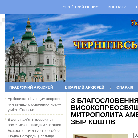
“ТРОЇЦЬКИЙ ВІСНИК”
КОНТАКТИ
ПРАВЛЯЧИЙ АРХІЄРЕЙ
ВІКАРНИЙ АРХІЄРЕЙ
ЄПАРХІЯ
Архієпископ Никодим звершив
З БЛАГОСЛОВЕНН
чин великого освячення храму
ВИСОКОПРЕОСВЯ
у місті Сновськ
МИТРОПОЛИТА АМ
В день пам’яті пророка Ілії
ЗБІР КОШТІВ
архієпископ Никодим звершив
Божественну літургію в соборі
[:
Різдва Богородиці селища