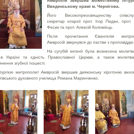
Амвросій звершив Божественну літур
Введенському храмі м. Чернігова.
Його Високопреосвященству співслу
секретар єпархії прот. Ігор Пидан, прот.
Фесик та прот. Алексій Коломієць.
Після прочитання Євангелія митро
Амвросій звернувся до пастви з проповіддю
На сугубій ектенії була вознесена молитв
в Україні та єдність Православної Церкви, а також молитв
нення згубної пошесті.
ітургією митрополит Амвросій звершив дияконську хіротонію вихо
гівського духовного училища Романа Маринченко.