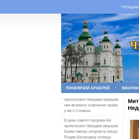
“ТРОЇЦЬКИ
ПРАВЛЯЧИЙ АРХІЄРЕЙ
ВІКАРНИ
Архієпископ Никодим звершив
Мит
чин великого освячення храму
Нед
у місті Сновськ
В день пам’яті пророка Ілії
архієпископ Никодим звершив
Божественну літургію в соборі
Різдва Богородиці селища