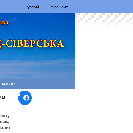
Русский
Українська
АНОНС
Facebook
 в
осту,
ка,
олит