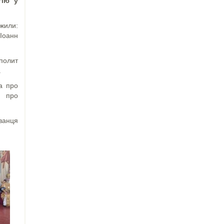
гію у
жили:
 Іоанн
полит
.
а про
а про
ванця