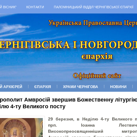
Й ВІСНИК”
КОНТАКТИ
ПАЛОМНИЦЬКИЙ ВІДДІЛ ЧЕРНІГІВСЬКОЇ ЄПАРХІЇ
Й АРХІЄРЕЙ
ЄПАРХІЯ
ХРАМИ ЧЕРНІГОВА
НОВИНИ
рополит Амвросій звершив Божественну літургію
ілю 4-ту Великого посту
29 березня, в Неділю 4-ту Великого п
прп. Іоанна Лествични
Високопреосвященніший митроп