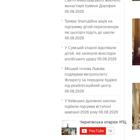
монастиря ігуменя Дорофея
06.08.2026
Триває благодійна акція на
підтримку дітей-переселенців,
які цьогоріч підуть до школи
06.08.2026
У Сумській єпархії відспівали
дітей, які загинули внаслідок
російського удару
06.08.2026
Міський голова Львова
подякував митрополиту
Філарету за передачу будівлі
під реабілітаційний центр
06.08.2026
У Київських духовних школах
підбили підсумки вступної
кампанії 2026 року
06.08.2026