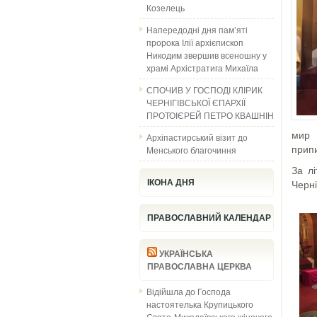
Козелець
Напередодні дня пам’яті
пророка Ілії архієпископ
Никодим звершив всеношну у
храмі Архістратига Михаїла
СПОЧИВ У ГОСПОДІ КЛІРИК
ЧЕРНІГІВСЬКОЇ ЄПАРХІЇ
ПРОТОІЄРЕЙ ПЕТРО КВАШНІН
мир 
Архіпастирський візит до
Менського благочиння
припи
За л
ІКОНА ДНЯ
Черні
ПРАВОСЛАВНИЙ КАЛЕНДАР
УКРАЇНСЬКА
ПРАВОСЛАВНА ЦЕРКВА
Відійшла до Господа
настоятелька Крупицького
Свято-Миколаївського жіночого