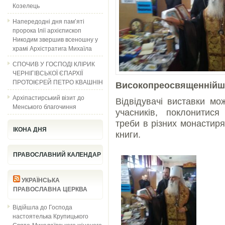
Козелець
Напередодні дня пам’яті
пророка Ілії архієпископ
Никодим звершив всеношну у
храмі Архістратига Михаїла
СПОЧИВ У ГОСПОДІ КЛІРИК
ЧЕРНІГІВСЬКОЇ ЄПАРХІЇ
ПРОТОІЄРЕЙ ПЕТРО КВАШНІН
Високопреосвященнійш
Архіпастирський візит до
Відвідувачі виставки мо
Менського благочиння
учасників, поклонитис
треби в різних монастиря
ІКОНА ДНЯ
книги.
ПРАВОСЛАВНИЙ КАЛЕНДАР
УКРАЇНСЬКА
ПРАВОСЛАВНА ЦЕРКВА
Відійшла до Господа
настоятелька Крупицького
Свято-Миколаївського жіночого