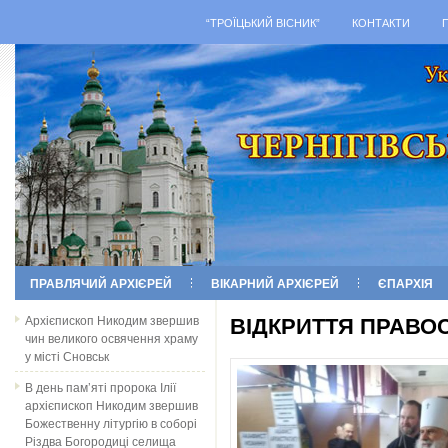
“ТРОЇЦЬКИЙ ВІСНИК”
КОНТАКТИ
ПРАВЛЯЧИЙ АРХІЄРЕЙ
ВІКАРНИЙ АРХІЄРЕЙ
ЄПАРХІЯ
Архієпископ Никодим звершив
ВІДКРИТТЯ ПРАВО
чин великого освячення храму
у місті Сновськ
В день пам’яті пророка Ілії
архієпископ Никодим звершив
Божественну літургію в соборі
Різдва Богородиці селища