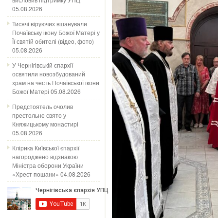
05.08.2026
Тисячі віруючих вшанували
Почаївську ікону Божої Матері у
Її святій обителі (відео, фото)
05.08.2026
У Чернігівській єпархії
освятили новозбудований
храм на честь Почаївської ікони
Божої Матері
05.08.2026
Предстоятель очолив
престольне свято у
Княжицькому монастирі
05.08.2026
Клірика Київської єпархії
нагороджено відзнакою
Міністра оборони України
«Хрест пошани»
04.08.2026