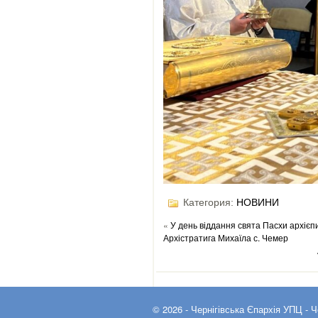
Категория:
НОВИНИ
«
У день віддання свята Пасхи архієп
Архістратига Михаїла с. Чемер
© 2026 -
Чернігівська Єпархія УПЦ
- Ч