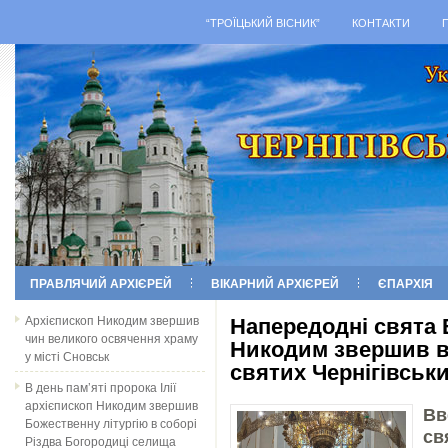
“ТРОЇЦЬКИЙ ВІСНИК”
КОНТАКТИ
ПРАВЛЯЧИЙ АРХІЄРЕЙ
ВІКАРНИЙ АРХІЄРЕЙ
ЄПАРХІЯ
Архієпископ Никодим звершив
Напередодні свята 
чин великого освячення храму
Никодим звершив вс
у місті Сновськ
святих Чернігівськ
В день пам’яті пророка Ілії
архієпископ Никодим звершив
Вв
Божественну літургію в соборі
св
Різдва Богородиці селища