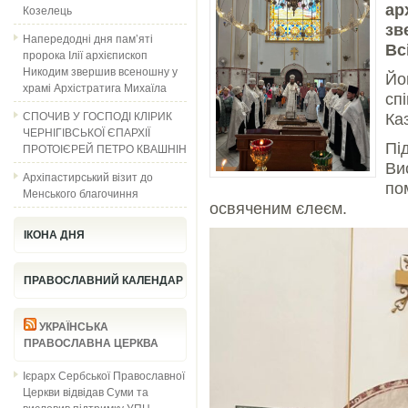
ар
Козелець
зв
Напередодні дня пам’яті
Вс
пророка Ілії архієпископ
Никодим звершив всеношну у
Й
храмі Архістратига Михаїла
сп
СПОЧИВ У ГОСПОДІ КЛІРИК
Ка
ЧЕРНІГІВСЬКОЇ ЄПАРХІЇ
П
ПРОТОІЄРЕЙ ПЕТРО КВАШНІН
Ви
Архіпастирський візит до
по
Менського благочиння
освяченим єлеєм.
ІКОНА ДНЯ
ПРАВОСЛАВНИЙ КАЛЕНДАР
УКРАЇНСЬКА
ПРАВОСЛАВНА ЦЕРКВА
Ієрарх Сербської Православної
Церкви відвідав Суми та
висловив підтримку УПЦ