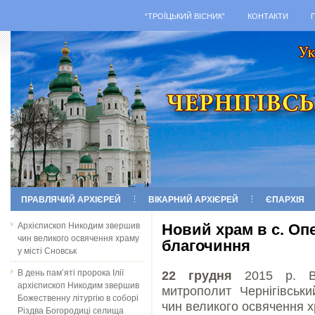
“ТРОЇЦЬКИЙ ВІСНИК”
КОНТАКТИ
ПРАВЛЯЧИЙ АРХІЄРЕЙ
ВІКАРНИЙ АРХІЄРЕЙ
ЄПАРХІЯ
Архієпископ Никодим звершив
Новий храм в с. Оп
чин великого освячення храму
благочиння
у місті Сновськ
В день пам’яті пророка Ілії
22 грудня
2015 р. Ви
архієпископ Никодим звершив
митрополит Чернігівськи
Божественну літургію в соборі
чин великого освячення х
Різдва Богородиці селища