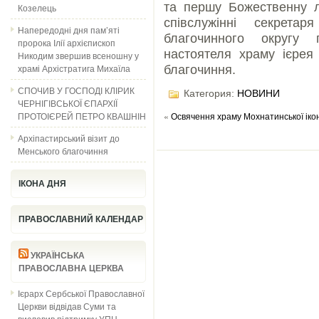
та першу Божественну л
Козелець
співслужінні секрета
Напередодні дня пам’яті
благочинного округу 
пророка Ілії архієпископ
настоятеля храму ієрея
Никодим звершив всеношну у
храмі Архістратига Михаїла
благочиння.
СПОЧИВ У ГОСПОДІ КЛІРИК
Категория:
НОВИНИ
ЧЕРНІГІВСЬКОЇ ЄПАРХІЇ
ПРОТОІЄРЕЙ ПЕТРО КВАШНІН
«
Освячення храму Мохнатинської іко
Архіпастирський візит до
Менського благочиння
ІКОНА ДНЯ
ПРАВОСЛАВНИЙ КАЛЕНДАР
УКРАЇНСЬКА
ПРАВОСЛАВНА ЦЕРКВА
Ієрарх Сербської Православної
Церкви відвідав Суми та
висловив підтримку УПЦ