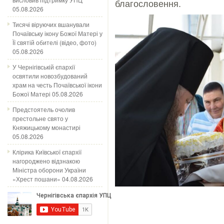
благословення.
05.08.2026
Тисячі віруючих вшанували
Почаївську ікону Божої Матері у
Її святій обителі (відео, фото)
05.08.2026
У Чернігівській єпархії
освятили новозбудований
храм на честь Почаївської ікони
Божої Матері
05.08.2026
Предстоятель очолив
престольне свято у
Княжицькому монастирі
05.08.2026
Клірика Київської єпархії
нагороджено відзнакою
Міністра оборони України
«Хрест пошани»
04.08.2026