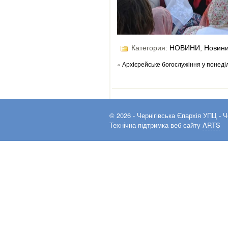
Категория:
НОВИНИ
,
Новини
«
Архієрейське богослужіння у понеді
© 2026 -
Чернігівська Єпархія УПЦ
- Ч
Технічна підтримка веб сайту
ARTS