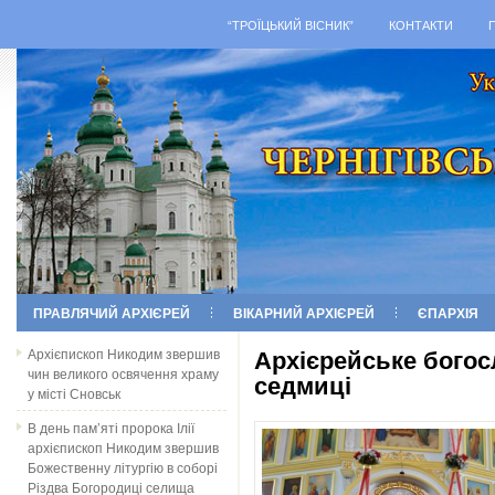
“ТРОЇЦЬКИЙ ВІСНИК”
КОНТАКТИ
ПРАВЛЯЧИЙ АРХІЄРЕЙ
ВІКАРНИЙ АРХІЄРЕЙ
ЄПАРХІЯ
Архієпископ Никодим звершив
Архієрейське богос
чин великого освячення храму
седмиці
у місті Сновськ
В день пам’яті пророка Ілії
архієпископ Никодим звершив
Божественну літургію в соборі
Різдва Богородиці селища