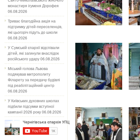
монастиря ігуменя Дорофея
06.08.2026
Триває благодійна акція на
підтримку дітей-переселенців,
які цьогоріч підуть до школи
06.08.2026
У Сумській єпархії відспівали
дітей, які загинули внаслідок
російського удару
06.08.2026
Міський голова Львова
подякував митрополиту
Філарету за передачу будівлі
під реабілітаційний центр
06.08.2026
У Київських духовних школах
підбили підсумки вступної
кампанії 2026 року
06.08.2026