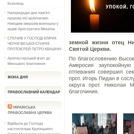
Козелець
Напередодні дня пам’яті
пророка Ілії архієпископ
Никодим звершив всеношну у
храмі Архістратига Михаїла
СПОЧИВ У ГОСПОДІ КЛІРИК
земной жизни отец Ни
ЧЕРНІГІВСЬКОЇ ЄПАРХІЇ
ПРОТОІЄРЕЙ ПЕТРО КВАШНІН
Святой Церкви.
Архіпастирський візит до
По благословению Высо
Менського благочиння
Амвросия заупокойную
отпевания совершил сек
ІКОНА ДНЯ
прот. Игорь Пидан в сос
округа прот. Николая 
благочиния.
ПРАВОСЛАВНИЙ КАЛЕНДАР
УКРАЇНСЬКА
ПРАВОСЛАВНА ЦЕРКВА
Відійшла до Господа
настоятелька Крупицького
Свято-Миколаївського жіночого