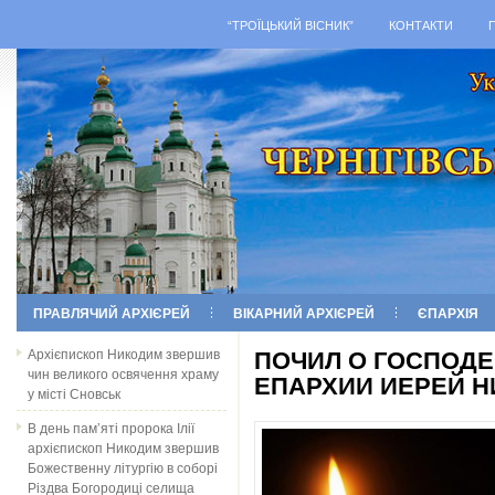
“ТРОЇЦЬКИЙ ВІСНИК”
КОНТАКТИ
ПРАВЛЯЧИЙ АРХІЄРЕЙ
ВІКАРНИЙ АРХІЄРЕЙ
ЄПАРХІЯ
Архієпископ Никодим звершив
ПОЧИЛ О ГОСПОДЕ
чин великого освячення храму
ЕПАРХИИ ИЕРЕЙ Н
у місті Сновськ
В день пам’яті пророка Ілії
архієпископ Никодим звершив
Божественну літургію в соборі
Різдва Богородиці селища