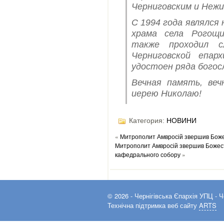
Черниговским и Нежи
С 1994 года являлся
храма села Рогощи
также проходил с
Черниговской епар
удостоен ряда богос
Вечная память, веч
иерею Николаю!
Категория:
НОВИНИ
«
Митрополит Амвросій звершив Божес
Митрополит Амвросій звершив Божеств
кафедрального собору
»
© 2026 -
Чернігівська Єпархія УПЦ
- Ч
Технічна підтримка веб сайту
ARTS