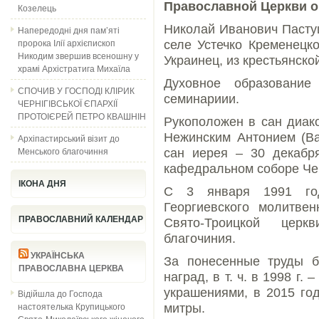
Православной Церкви он
Козелець
Николай Иванович Пастуш
Напередодні дня пам’яті
пророка Ілії архієпископ
селе Устечко Кременецко
Никодим звершив всеношну у
Украинец, из крестьянско
храмі Архістратига Михаїла
Духовное образование
СПОЧИВ У ГОСПОДІ КЛІРИК
семинариии.
ЧЕРНІГІВСЬКОЇ ЄПАРХІЇ
ПРОТОІЄРЕЙ ПЕТРО КВАШНІН
Рукоположен в сан диак
Нежинским Антонием (Ва
Архіпастирський візит до
Менського благочиння
сан иерея – 30 декабр
кафедральном соборе Че
ІКОНА ДНЯ
С 3 января 1991 год
Георгиевского молитве
ПРАВОСЛАВНИЙ КАЛЕНДАР
Свято-Троицкой цер
благочиния.
УКРАЇНСЬКА
За понесенные труды б
ПРАВОСЛАВНА ЦЕРКВА
наград, в т. ч. в 1998 г. 
украшениями, в 2015 го
Відійшла до Господа
настоятелька Крупицького
митры.
Свято-Миколаївського жіночого