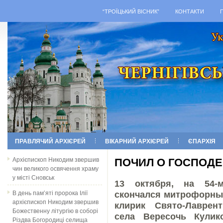
“ТРОЇЦЬКИЙ ВІСНИК”
КОНТАКТИ
ПРАВЛЯЧИЙ АРХІЄРЕЙ
ВІКАРНИЙ АРХІЄРЕЙ
ЄПАРХІЯ
Архієпископ Никодим звершив
ПОЧИЛ О ГОСПОДЕ
чин великого освячення храму
у місті Сновськ
13 октября, на 54-
В день пам’яті пророка Ілії
скончался митрофорны
архієпископ Никодим звершив
клирик Свято-Лаврен
Божественну літургію в соборі
села Вересочь Кулик
Різдва Богородиці селища