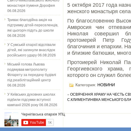
5 октября 2017 года наз
монастиря ігуменя Дорофея
06.08.2026
женского монастыря села
Триває благодійна акція на
По благословенню Высо
підтримку дітей-переселенців,
Амвросия чин отпевани
які цьогоріч підуть до школи
Николая совершил бла
06.08.2026
протоиерей Петр Год
У Сумській єпархії відспівали
благочиния и епархии. Н
дітей, які загинули внаслідок
и близкие батюшки, мног
російського удару
06.08.2026
Протоиерей Николай Па
Міський голова Львова
Георгиевского храма,
подякував митрополиту
Філарету за передачу будівлі
которого он служил более
під реабілітаційний центр
06.08.2026
Категория:
НОВИНИ
У Київських духовних школах
«
ОСВЯЧЕННЯ ХРАМУ НА ЧЕСТЬ СВ
підбили підсумки вступної
С.КЛИМЕНТИНІВКА МЕНСЬКОГО БЛ
кампанії 2026 року
06.08.2026