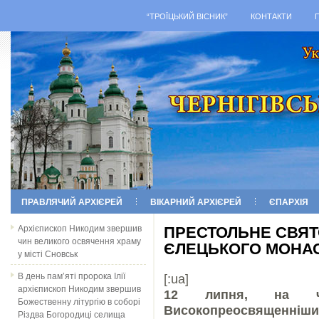
“ТРОЇЦЬКИЙ ВІСНИК”
КОНТАКТИ
ПРАВЛЯЧИЙ АРХІЄРЕЙ
ВІКАРНИЙ АРХІЄРЕЙ
ЄПАРХІЯ
Архієпископ Никодим звершив
ПРЕСТОЛЬНЕ СВЯ
чин великого освячення храму
ЄЛЕЦЬКОГО МОНА
у місті Сновськ
В день пам’яті пророка Ілії
[:ua]
архієпископ Никодим звершив
12 липня, на че
Божественну літургію в соборі
Високопреосвященніши
Різдва Богородиці селища