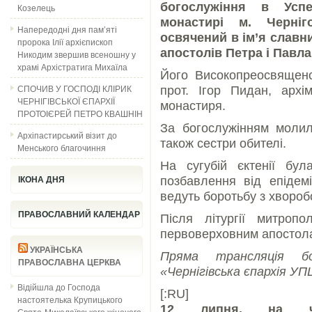
богослужіння в Усп
Козелець
монастирі м. Черніг
Напередодні дня пам’яті
освячений в ім’я славн
пророка Ілії архієпископ
апостолів Петра і Павла
Никодим звершив всеношну у
храмі Архістратига Михаїла
Його Високопреосвященст
СПОЧИВ У ГОСПОДІ КЛІРИК
прот. Ігор Пидан, архі
ЧЕРНІГІВСЬКОЇ ЄПАРХІЇ
монастиря.
ПРОТОІЄРЕЙ ПЕТРО КВАШНІН
За богослужінням молила
Архіпастирський візит до
також сестри обителі.
Менського благочиння
На сугубій єктенії бу
позбавлення від епідемі
ІКОНА ДНЯ
ведуть боротьбу з хвороб
ПРАВОСЛАВНИЙ КАЛЕНДАР
Після літургії митроп
первоверховним апостола
УКРАЇНСЬКА
Пряма трансляція бо
ПРАВОСЛАВНА ЦЕРКВА
«Чернігівська єпархія УП
Відійшла до Господа
[:RU]
настоятелька Крупицького
12 липня, на че
Свято-Миколаївського жіночого