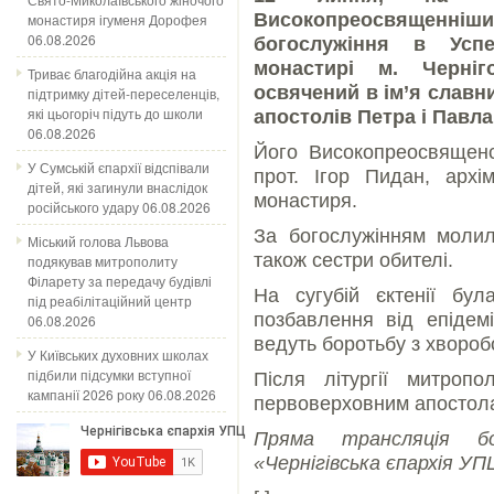
Високопреосвященніши
монастиря ігуменя Дорофея
06.08.2026
богослужіння в Усп
монастирі м. Черніг
Триває благодійна акція на
освячений в ім’я славн
підтримку дітей-переселенців,
які цьогоріч підуть до школи
апостолів Петра і Павла
06.08.2026
Його Високопреосвященст
У Сумській єпархії відспівали
прот. Ігор Пидан, архі
дітей, які загинули внаслідок
монастиря.
російського удару
06.08.2026
За богослужінням молила
Міський голова Львова
також сестри обителі.
подякував митрополиту
Філарету за передачу будівлі
На сугубій єктенії бу
під реабілітаційний центр
позбавлення від епідемі
06.08.2026
ведуть боротьбу з хвороб
У Київських духовних школах
підбили підсумки вступної
Після літургії митроп
кампанії 2026 року
06.08.2026
первоверховним апостола
Пряма трансляція бо
«Чернігівська єпархія УП