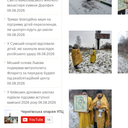
монастиря ігуменя Дорофея
06.08.2026
Триває благодійна акція на
підтримку дітей-переселенців,
які цьогоріч підуть до школи
06.08.2026
У Сумській єпархії відспівали
дітей, які загинули внаслідок
російського удару
06.08.2026
Міський голова Львова
подякував митрополиту
Філарету за передачу будівлі
під реабілітаційний центр
06.08.2026
У Київських духовних школах
підбили підсумки вступної
кампанії 2026 року
06.08.2026