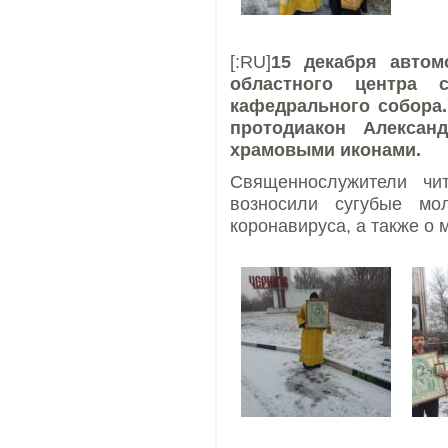
[:RU]
15 декабря авто
областного центра 
кафедрального собора
протодиакон Алексан
храмовыми иконами.
Священнослужители чи
возносили сугубые мо
коронавируса, а также о 