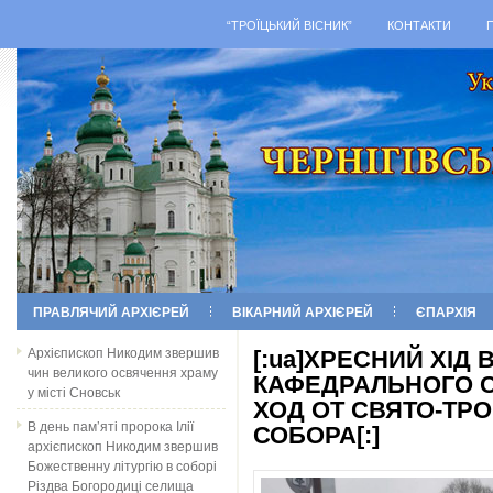
“ТРОЇЦЬКИЙ ВІСНИК”
КОНТАКТИ
ПРАВЛЯЧИЙ АРХІЄРЕЙ
ВІКАРНИЙ АРХІЄРЕЙ
ЄПАРХІЯ
Архієпископ Никодим звершив
[:ua]ХРЕСНИЙ ХІД 
чин великого освячення храму
КАФЕДРАЛЬНОГО С
у місті Сновськ
ХОД ОТ СВЯТО-ТР
В день пам’яті пророка Ілії
СОБОРА[:]
архієпископ Никодим звершив
Божественну літургію в соборі
Різдва Богородиці селища