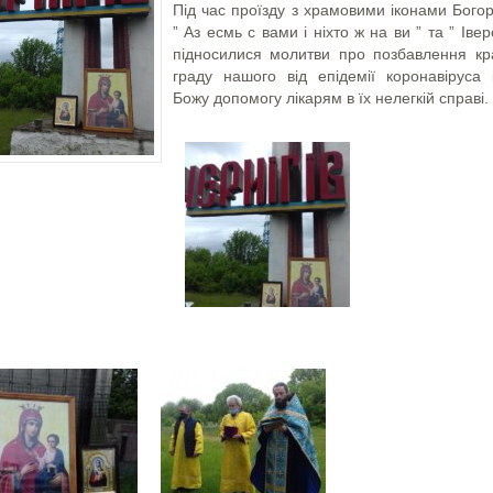
Під час проїзду з храмовими іконами Бого
” Аз есмь с вами і ніхто ж на ви ” та ” Івер
підносилися молитви про позбавлення кра
граду нашого від епідемії коронавіруса 
Божу допомогу лікарям в їх нелегкій справі.