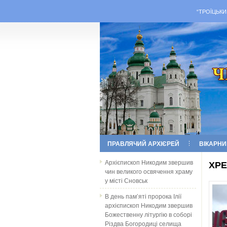
“ТРОЇЦЬКИ
ПРАВЛЯЧИЙ АРХІЄРЕЙ
ВІКАРНИ
Архієпископ Никодим звершив
ХРЕ
чин великого освячення храму
у місті Сновськ
В день пам’яті пророка Ілії
архієпископ Никодим звершив
Божественну літургію в соборі
Різдва Богородиці селища