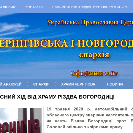
Й ВІСНИК”
КОНТАКТИ
ПАЛОМНИЦЬКИЙ ВІДДІЛ ЧЕРНІГІВСЬКОЇ ЄПАРХІЇ
Й АРХІЄРЕЙ
ЄПАРХІЯ
ХРАМИ ЧЕРНІГОВА
НОВИНИ
СНИЙ ХІД ВІД ХРАМУ РІЗДВА БОГОРОДИЦІ
19 травня 2020 р. автомобільний о
обласного центру звершив настоятель 
на честь Різдва Богородиці прот. 
Соловей спільно з кліриками храму.