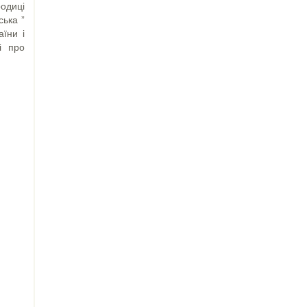
родиці
ська ”
їни і
і про