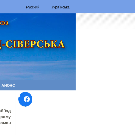
Русский
Українська
АНОНС
Facebook
б’їзд
храму
Роман