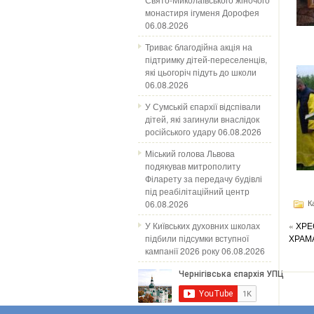
монастиря ігуменя Дорофея
06.08.2026
Триває благодійна акція на
підтримку дітей-переселенців,
які цьогоріч підуть до школи
06.08.2026
У Сумській єпархії відспівали
дітей, які загинули внаслідок
російського удару
06.08.2026
Міський голова Львова
подякував митрополиту
Філарету за передачу будівлі
під реабілітаційний центр
06.08.2026
Ка
У Київських духовних школах
«
ХРЕ
підбили підсумки вступної
ХРАМ
кампанії 2026 року
06.08.2026