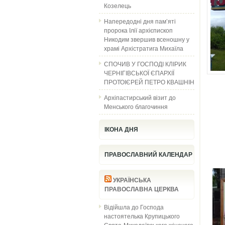
Козелець
Напередодні дня пам’яті
пророка Ілії архієпископ
Никодим звершив всеношну у
храмі Архістратига Михаїла
СПОЧИВ У ГОСПОДІ КЛІРИК
ЧЕРНІГІВСЬКОЇ ЄПАРХІЇ
ПРОТОІЄРЕЙ ПЕТРО КВАШНІН
Архіпастирський візит до
Менського благочиння
ІКОНА ДНЯ
ПРАВОСЛАВНИЙ КАЛЕНДАР
УКРАЇНСЬКА
ПРАВОСЛАВНА ЦЕРКВА
Відійшла до Господа
настоятелька Крупицького
Свято-Миколаївського жіночого