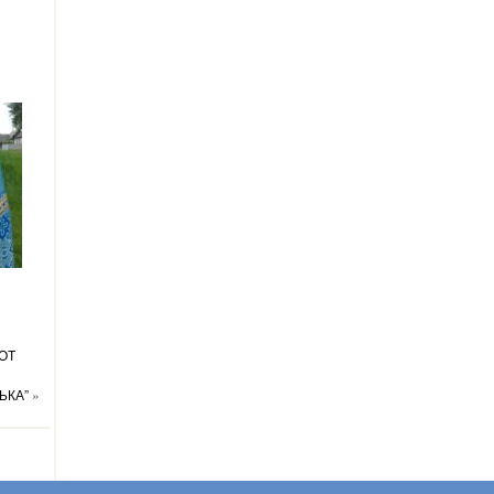
 ОТ
ЬКА”
»