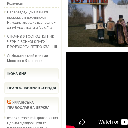
Козелець
Напередодні дня пам’яті
пророка Ілії архієпископ
Никодим звершив всеношну у
храмі Архістратига Михаїла
СПОЧИВ У ГОСПОДІ КЛІРИК
ЧЕРНІГІВСЬКОЇ ЄПАРХІЇ
ПРОТОІЄРЕЙ ПЕТРО КВАШНІН
Архіпастирський візит до
Менського благочиння
ІКОНА ДНЯ
ПРАВОСЛАВНИЙ КАЛЕНДАР
УКРАЇНСЬКА
ПРАВОСЛАВНА ЦЕРКВА
Ієрарх Сербської Православної
Церкви відвідав Суми та
висловив підтримку УПЦ