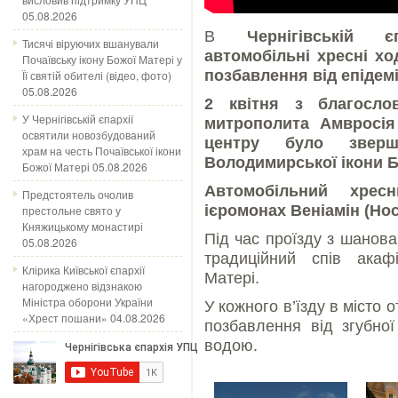
05.08.2026
В
Чернігівській єп
Тисячі віруючих вшанували
автомобільні хресні х
Почаївську ікону Божої Матері у
позбавлення від епідемі
Її святій обителі (відео, фото)
05.08.2026
2 квітня з благосло
У Чернігівській єпархії
митрополита Амвросія
освятили новозбудований
центру було звер
храм на честь Почаївської ікони
Володимирської ікони Б
Божої Матері
05.08.2026
Автомобільний хрес
Предстоятель очолив
ієромонах Веніамін (Нос
престольне свято у
Княжицькому монастирі
Під час проїзду з шанов
05.08.2026
традиційний спів акаф
Клірика Київської єпархії
Матері.
нагороджено відзнакою
Міністра оборони України
У кожного в’їзду в місто 
«Хрест пошани»
04.08.2026
позбавлення від згубної
водою.