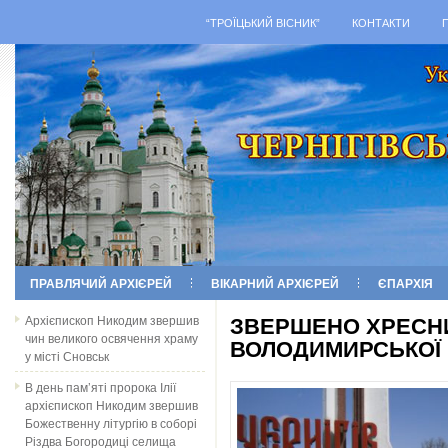
“ТРОЇЦЬКИЙ ВІСНИК”
КОНТАКТИ
ПРАВЛЯЧИЙ АРХІЄРЕЙ
ВІКАРНИЙ АРХІЄРЕЙ
ЄПАРХІЯ
Архієпископ Никодим звершив
ЗВЕРШЕНО ХРЕСНИ
чин великого освячення храму
ВОЛОДИМИРСЬКОЇ 
у місті Сновськ
В день пам’яті пророка Ілії
архієпископ Никодим звершив
Божественну літургію в соборі
Різдва Богородиці селища