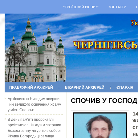
“ТРОЇЦЬКИЙ ВІСНИК”
КОНТАКТИ
ПРАВЛЯЧИЙ АРХІЄРЕЙ
ВІКАРНИЙ АРХІЄРЕЙ
ЄПАРХІЯ
Архієпископ Никодим звершив
СПОЧИВ У ГОСПОД
чин великого освячення храму
у місті Сновськ
1
В день пам’яті пророка Ілії
ж
архієпископ Никодим звершив
с
Божественну літургію в соборі
н
Різдва Богородиці селища