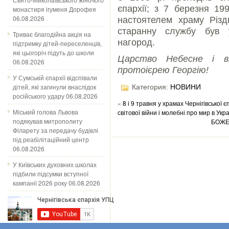
єпархії; з 7 березня 19
монастиря ігуменя Дорофея
06.08.2026
настоятелем храму Різд
старанну службу був 
Триває благодійна акція на
нагород.
підтримку дітей-переселенців,
які цьогоріч підуть до школи
Царство Небесне і ві
06.08.2026
протоієрею Георгію!
У Сумській єпархії відспівали
дітей, які загинули внаслідок
Категория:
НОВИНИ
російського удару
06.08.2026
«
8 і 9 травня у храмах Чернігівської
Міський голова Львова
світової війни і молебні про мир в Украї
подякував митрополиту
БОЖЕ
Філарету за передачу будівлі
під реабілітаційний центр
06.08.2026
У Київських духовних школах
підбили підсумки вступної
кампанії 2026 року
06.08.2026