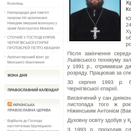
Х
Козелець
К
Напередодні дня пам’яті
пророка Ілії архієпископ
Ю
Никодим звершив всеношну у
2
храмі Архістратига Михаїла
Х
СПОЧИВ У ГОСПОДІ КЛІРИК
о
ЧЕРНІГІВСЬКОЇ ЄПАРХІЇ
р
ПРОТОІЄРЕЙ ПЕТРО КВАШНІН
Після закінчення серед
Архіпастирський візит до
Львівського технікуму зал
Менського благочиння
у 1991 р., отримавши ди
розряду. Працював за спе
ІКОНА ДНЯ
30 серпня 1993 р. б
Чернігівської єпархії.
ПРАВОСЛАВНИЙ КАЛЕНДАР
Висвячений у сан диякона
листопада того ж рок
УКРАЇНСЬКА
Ніжинським Антонієм (Вак
ПРАВОСЛАВНА ЦЕРКВА
Духовну освіту здобув у 
Відійшла до Господа
настоятелька Крупицького
З 1993 р. проходив слу
Свято-Миколаївського жіночого