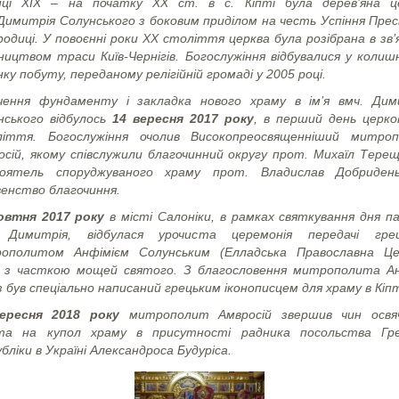
нці XIX – на початку ХХ ст. в с. Кіпті була дерев’яна ц
 Димитрія Солунського з боковим приділом на честь Успіння Прес
одиці. У повоєнні роки ХХ століття церква була розібрана в зв’
вництвом траси Київ-Чернігів. Богослужіння відбувалися у колиш
ку побуту, переданому релігійній громаді у 2005 році.
чення фундаменту і закладка нового храму в ім’я вмч. Дим
нського відбулось
14 вересня 2017 року
, в перший день церко
ліття. Богослужіння очолив Високопреосвященніший митро
осій, якому співслужили благочинний округу прот. Михаїл Терещ
оятель споруджуваного храму прот. Владислав Добриде
венство благочиння.
овтня 2017 року
в місті Салоніки, в рамках святкування дня па
 Димитрія, відбулася урочиста церемонія передачі гре
ополитом
Анфімієм Солунським (Елладська Православна Це
и
з часткою мощей
святого.
З благословення митрополита А
з був спеціально написаний грецьким іконописцем для храму
в Кіп
вересня 2018 року
митрополит Амвросій звершив чин освя
та на купол храму
в присутності радника посольства Гре
бліки в Україні Александроса Будуріса.