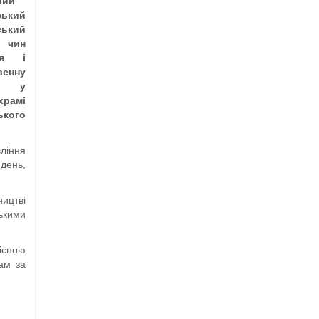
ший
ський
ький
 чин
ня і
енну
 у
рамі
ького
ління
день,
ництві
ькими
існою
ам за