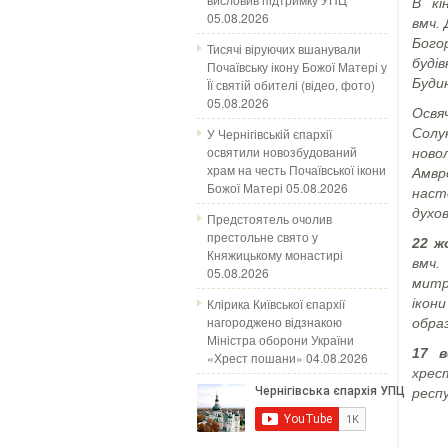
В кі
05.08.2026
вмч.
Богор
Тисячі віруючих вшанували
буді
Почаївську ікону Божої Матері у
Будин
Її святій обителі (відео, фото)
05.08.2026
Освя
У Чернігівській єпархії
Солу
освятили новозбудований
ново
храм на честь Почаївської ікони
Амвр
Божої Матері
05.08.2026
наст
духо
Предстоятель очолив
престольне свято у
22 ж
Княжицькому монастирі
вмч.
05.08.2026
митр
Клірика Київської єпархії
ікон
нагороджено відзнакою
обра
Міністра оборони України
17 
«Хрест пошани»
04.08.2026
хрес
респу