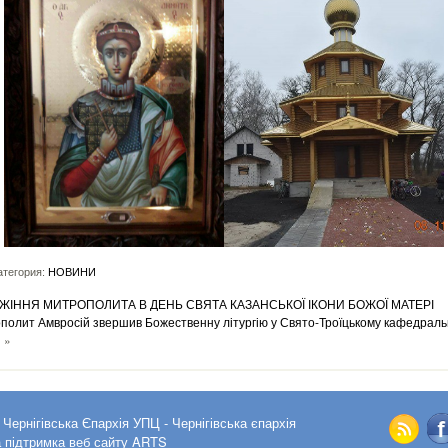
тегория:
НОВИНИ
ЖІННЯ МИТРОПОЛИТА В ДЕНЬ СВЯТА КАЗАНСЬКОЇ ІКОНИ БОЖОЇ МАТЕРІ
полит Амвросій звершив Божественну літургію у Свято-Троїцькому кафедрал
і
»
-
Чернігівська Єпархія УПЦ
- Чернігівська єпархія
а підтримка веб сайту
ARTS