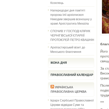
Козелець
Напередодні дня пам’яті
пророка Ілії архієпископ
Никодим звершив всеношну у
храмі Архістратига Михаїла
СПОЧИВ У ГОСПОДІ КЛІРИК
ЧЕРНІГІВСЬКОЇ ЄПАРХІЇ
ПРОТОІЄРЕЙ ПЕТРО КВАШНІН
благ
Архіпастирський візит до
Менського благочиння
Його
прот
свяще
ІКОНА ДНЯ
За ст
Висо
ПРАВОСЛАВНИЙ КАЛЕНДАР
грам
Післ
УКРАЇНСЬКА
поді
ПРАВОСЛАВНА ЦЕРКВА
труди
Ієрарх Сербської Православної
***
Церкви відвідав Суми та
висловив підтримку УПЦ