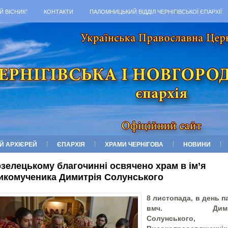
Й ВІСНИК”
КОНТАКТИ
ПАЛОМНИЦЬКИЙ ВІДДІЛ ЧЕРНІГІВСЬКОЇ ЄПАРХІЇ
Й АРХІЄРЕЙ
ЄПАРХІЯ
ХРАМИ ЧЕРНІГОВА
НОВИНИ
озелецькому благочинні освячено храм в ім’я
икомученика Димитрія Солунського
8 листопада,
в
день па
в
мч.
Димитр
Солунського,