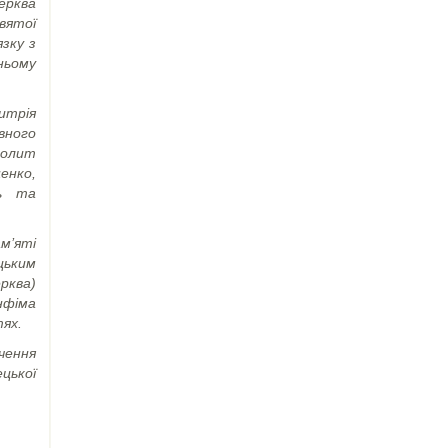
ерква
вятої
язку з
ньому
итрія
вного
полит
енко,
нь та
м’яті
цьким
рква)
нф
і
ма
тях.
чення
цької