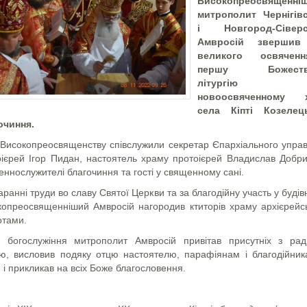
Високопреосвященні
митрополит Чернігів
і Новгород-Сіверс
Амвросій звершив
великого освячен
першу Божеств
літургію
новоосвяченному х
села Кіпті Козелец
очиння.
 Високопреосвященству співслужили секретар Єпархіального управ
оієрей Ігор Пидан, настоятель храму протоієрей Владислав Добри
ннослужителі благочиння та гості у священному сані.
аранні труди во славу Святої Церкви та за благодійну участь у будів
копреосвященніший Амвросій нагородив ктиторів храму архієрейс
отами.
я богослужіння митрополит Амвросій привітав присутніх з рад
єю, висловив подяку отцю настоятелю, парафіянам і благодійник
 і прикликав на всіх Боже благословення.