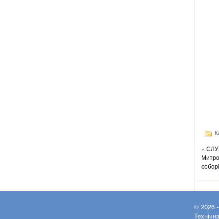
Ка
«
СЛУ
Митро
собор
© 2026 
Технічн