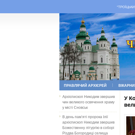
“ТРОЇЦЬКИ
ПРАВЛЯЧИЙ АРХІЄРЕЙ
ВІКАРНИ
Архієпископ Никодим звершив
У К
чин великого освячення храму
вел
у місті Сновськ
В день пам’яті пророка Ілії
архієпископ Никодим звершив
Божественну літургію в соборі
Різдва Богородиці селища