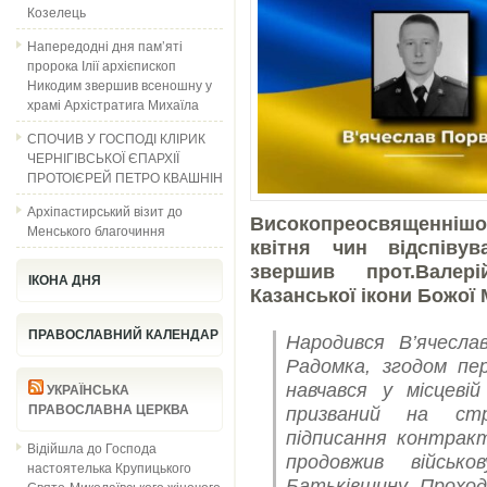
Козелець
Напередодні дня пам’яті
пророка Ілії архієпископ
Никодим звершив всеношну у
храмі Архістратига Михаїла
СПОЧИВ У ГОСПОДІ КЛІРИК
ЧЕРНІГІВСЬКОЇ ЄПАРХІЇ
ПРОТОІЄРЕЙ ПЕТРО КВАШНІН
Архіпастирський візит до
Високопреосвященніш
Менського благочиння
квітня чин відспіву
звершив прот.Валер
ІКОНА ДНЯ
Казанської ікони Божої 
ПРАВОСЛАВНИЙ КАЛЕНДАР
Народився В’ячесла
Радомка, згодом пер
навчався у місцев
УКРАЇНСЬКА
ПРАВОСЛАВНА ЦЕРКВА
призваний на стр
підписання контракт
Відійшла до Господа
продовжив військ
настоятелька Крупицького
Батьківщину. Проходи
Свято-Миколаївського жіночого