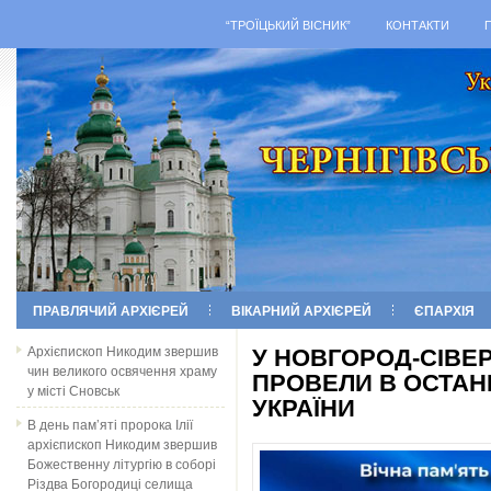
“ТРОЇЦЬКИЙ ВІСНИК”
КОНТАКТИ
ПРАВЛЯЧИЙ АРХІЄРЕЙ
ВІКАРНИЙ АРХІЄРЕЙ
ЄПАРХІЯ
Архієпископ Никодим звершив
У НОВГОРОД-СІВЕ
чин великого освячення храму
ПРОВЕЛИ В ОСТАН
у місті Сновськ
УКРАЇНИ
В день пам’яті пророка Ілії
архієпископ Никодим звершив
Божественну літургію в соборі
Різдва Богородиці селища