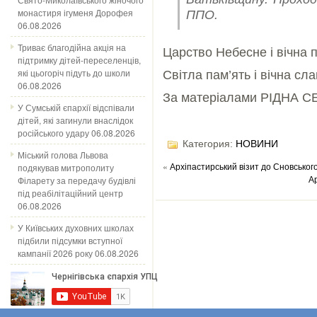
монастиря ігуменя Дорофея
ППО.
06.08.2026
Триває благодійна акція на
Царство Небесне і вічна 
підтримку дітей-переселенців,
які цьогоріч підуть до школи
Світла пам’ять і вічна сл
06.08.2026
За матеріалами РІДНА 
У Сумській єпархії відспівали
дітей, які загинули внаслідок
російського удару
06.08.2026
Категория:
НОВИНИ
Міський голова Львова
«
Архіпастирський візит до Сновськог
подякував митрополиту
А
Філарету за передачу будівлі
під реабілітаційний центр
06.08.2026
У Київських духовних школах
підбили підсумки вступної
кампанії 2026 року
06.08.2026