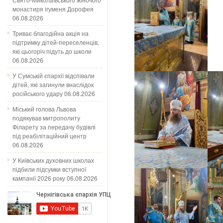
монастиря ігуменя Дорофея
06.08.2026
Триває благодійна акція на
підтримку дітей-переселенців,
які цьогоріч підуть до школи
06.08.2026
У Сумській єпархії відспівали
дітей, які загинули внаслідок
російського удару
06.08.2026
Міський голова Львова
подякував митрополиту
Філарету за передачу будівлі
під реабілітаційний центр
06.08.2026
У Київських духовних школах
підбили підсумки вступної
кампанії 2026 року
06.08.2026