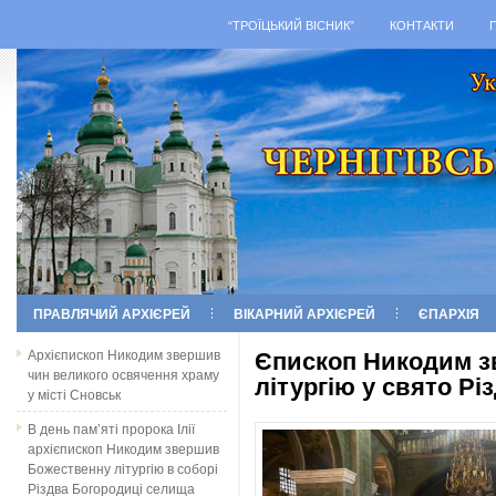
“ТРОЇЦЬКИЙ ВІСНИК”
КОНТАКТИ
ПРАВЛЯЧИЙ АРХІЄРЕЙ
ВІКАРНИЙ АРХІЄРЕЙ
ЄПАРХІЯ
Архієпископ Никодим звершив
Єпископ Никодим з
чин великого освячення храму
літургію у свято Рі
у місті Сновськ
В день пам’яті пророка Ілії
архієпископ Никодим звершив
Божественну літургію в соборі
Різдва Богородиці селища