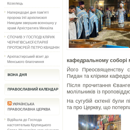
Козелець
Напередодні дня пам’яті
пророка Ілії архієпископ
Никодим звершив всеношну у
храмі Архістратига Михаїла
СПОЧИВ У ГОСПОДІ КЛІРИК
ЧЕРНІГІВСЬКОЇ ЄПАРХІЇ
ПРОТОІЄРЕЙ ПЕТРО КВАШНІН
Архіпастирський візит до
кафедральному соборі м
Менського благочиння
Його Преосвященству сп
ІКОНА ДНЯ
Пидан та клірики кафедра
Після прочитання Єванге
ПРАВОСЛАВНИЙ КАЛЕНДАР
молільників із проповіддю
На сугубій єктенії були 
УКРАЇНСЬКА
та про Церкву, що потерпа
ПРАВОСЛАВНА ЦЕРКВА
Відійшла до Господа
настоятелька Крупицького
Свято-Миколаївського жіночого