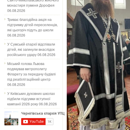
монастиря ігуменя Дорофея
06.08.2026
Триває благодійна акція на
підтримку дітей-переселенців,
які цьогоріч підуть до школи
06.08.2026
У Сумській єпархії відспівали
дітей, які загинули внаслідок
російського удару
06.08.2026
Міський голова Львова
подякував митрополиту
Філарету за передачу будівлі
під реабілітаційний центр
06.08.2026
У Київських духовних школах
підбили підсумки вступної
кампанії 2026 року
06.08.2026