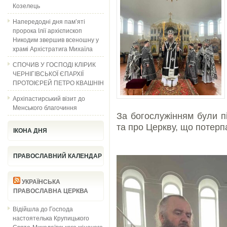
Козелець
Напередодні дня пам’яті
пророка Ілії архієпископ
Никодим звершив всеношну у
храмі Архістратига Михаїла
СПОЧИВ У ГОСПОДІ КЛІРИК
ЧЕРНІГІВСЬКОЇ ЄПАРХІЇ
ПРОТОІЄРЕЙ ПЕТРО КВАШНІН
Архіпастирський візит до
Менського благочиння
За богослужінням були п
та про Церкву, що потерпа
ІКОНА ДНЯ
ПРАВОСЛАВНИЙ КАЛЕНДАР
УКРАЇНСЬКА
ПРАВОСЛАВНА ЦЕРКВА
Відійшла до Господа
настоятелька Крупицького
Свято-Миколаївського жіночого