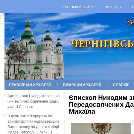
“ТРОЇЦЬКИЙ ВІСНИК”
КОНТАКТИ
ПРАВЛЯЧИЙ АРХІЄРЕЙ
ВІКАРНИЙ АРХІЄРЕЙ
ЄПАРХІЯ
Архієпископ Никодим звершив
Єпископ Никодим з
чин великого освячення храму
Передосвячених Дар
у місті Сновськ
Михаїла
В день пам’яті пророка Ілії
архієпископ Никодим звершив
Божественну літургію в соборі
Різдва Богородиці селища