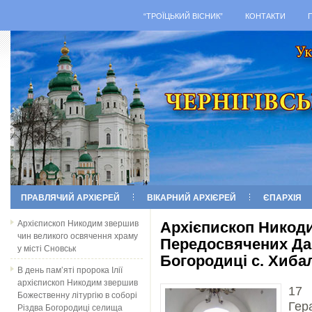
“ТРОЇЦЬКИЙ ВІСНИК”
КОНТАКТИ
ПРАВЛЯЧИЙ АРХІЄРЕЙ
ВІКАРНИЙ АРХІЄРЕЙ
ЄПАРХІЯ
Архієпископ Никодим звершив
Архієпископ Никод
чин великого освячення храму
Передосвячених Дар
у місті Сновськ
Богородиці с. Хиба
В день пам’яті пророка Ілії
архієпископ Никодим звершив
17 
Божественну літургію в соборі
Гер
Різдва Богородиці селища