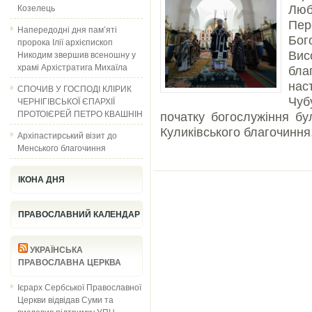
Козелець
Люб
Пер
Напередодні дня пам’яті
Бо
пророка Ілії архієпископ
Никодим звершив всеношну у
Вис
храмі Архістратига Михаїла
бла
нас
СПОЧИВ У ГОСПОДІ КЛІРИК
ЧЕРНІГІВСЬКОЇ ЄПАРХІЇ
Чуб
ПРОТОІЄРЕЙ ПЕТРО КВАШНІН
початку богослужіння бу
Куликівського благочиння
Архіпастирський візит до
Менського благочиння
ІКОНА ДНЯ
ПРАВОСЛАВНИЙ КАЛЕНДАР
УКРАЇНСЬКА
ПРАВОСЛАВНА ЦЕРКВА
Ієрарх Сербської Православної
Церкви відвідав Суми та
висловив підтримку УПЦ