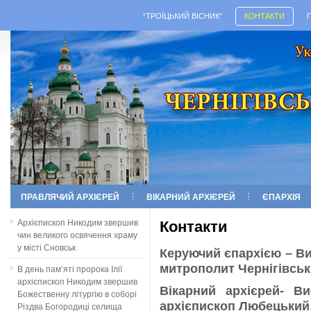
“ТРОЇЦЬКИЙ ВІСНИК”
КОНТАКТИ
ПРАВЛЯЧИЙ АРХІЄРЕЙ
ВІКАРНИЙ АРХІЄРЕЙ
ЄПАРХІЯ
Архієпископ Никодим звершив
Контакти
чин великого освячення храму
у місті Сновськ
Керуючий єпархією – В
митрополит Чернігівськ
В день пам’яті пророка Ілії
архієпископ Никодим звершив
Вікарний архієрей- В
Божественну літургію в соборі
архієпископ Любецький
Різдва Богородиці селища