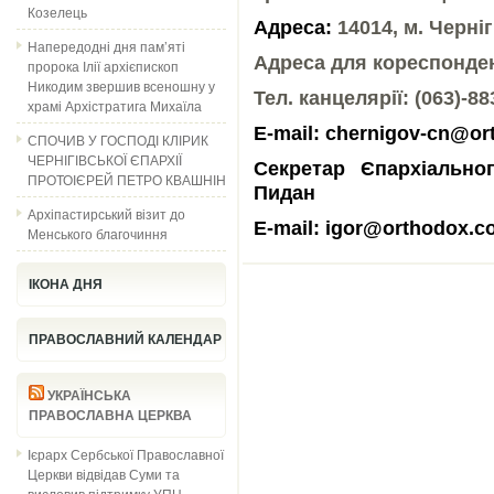
Козелець
Адреса:
14014, м. Черніг
Напередодні дня пам’яті
Адреса для кореспонденц
пророка Ілії архієпископ
Никодим звершив всеношну у
Тел. канцелярії: (063)-88
храмі Архістратига Михаїла
E-mail: сhernigov-cn@o
СПОЧИВ У ГОСПОДІ КЛІРИК
ЧЕРНІГІВСЬКОЇ ЄПАРХІЇ
Секретар Єпархіально
ПРОТОІЄРЕЙ ПЕТРО КВАШНІН
Пидан
Архіпастирський візит до
E-mail: igor@orthodox.c
Менського благочиння
ІКОНА ДНЯ
ПРАВОСЛАВНИЙ КАЛЕНДАР
УКРАЇНСЬКА
ПРАВОСЛАВНА ЦЕРКВА
Ієрарх Сербської Православної
Церкви відвідав Суми та
висловив підтримку УПЦ